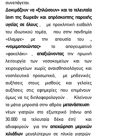
συνεπάγεται.
Δοκιμάζουν να «ξηλώσουν» και τα τελευταία 
ίχνη της δωρεάν και απρόσκοπτης παροχής 
υγείας σε όλους 
,   με προκλητική εισβολή 
του ιδιωτικού τομέα,   που στην πανδημία 
«έλαμψε» με την απουσία του 
, 
«νομιμοποιώντας»
 το απογευματινό 
«φακελάκι» , 
απαξιώνοντας 
την πρωινή 
λειτουργία των νοσοκομείων και των 
χειρουργείων χωρίς αναισθησιολόγους και 
νοσηλευτικό προσωπικό,  με μηδενικές  
αυξήσεις στους μισθούς και γελοίες 
αυξήσεις στις εφημερίες που επιμένουν  
όμως να τις διπλοφορολογούν .    Κλείνουν 
τα μάτια μπροστά στην αθρόα 
μετανάστευση
νέων γιατρών στο εξωτερικό (πάνω από 
30.000 τα τελευταία δέκα έτη)  και 
αδιαφορούν  για την 
αποχώρηση μερικών 
χιλιάδων
 μεγαλύτερων σε ηλικία γιατρών  