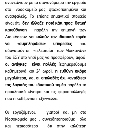
ανανεώνουν με το σταγονόμετρο την εργασία 
στο  νοσοκομείο μας, φτωχοποιημένοι και 
ανασφαλείς. Το επίσης σημαντικό στοιχείο 
είναι ότι  
δεν  άλλαξε  ποτέ κάτι προς  θετική 
κατεύθυνση
  παρόλη την επιμονή των 
Διοικήσεων 
να καλούν τον ιδιωτικό τομέα 
να «συμπληρώσει» υπηρεσίες
 που 
αδυνατούν οι  «τελευταίοι  των Μοικανών» 
του ΕΣΥ στο νησί μας να προσφέρουν, αφού  
οι ανάγκες  είναι πολλές 
(εφημερεύουμε 
καθημερινά και 24 ωρο), 
η ευθύνη ακόμα 
μεγαλύτερη
, και οι 
απολαβές όχι «αντάξιες» 
της λογικής του ιδιωτικού τομέα
 παρόλα τα 
προκλητικά κίνητρα και τις φοροαπαλλαγές 
που η κυβέρνηση  εξήγγελλε.
Οι εργαζόμενοι,   γιατροί και μη στο 
Νοσοκομείο μας , συνειδητοποιούμε  όλο 
και περισσότερο  ότι στην καλύτερη 