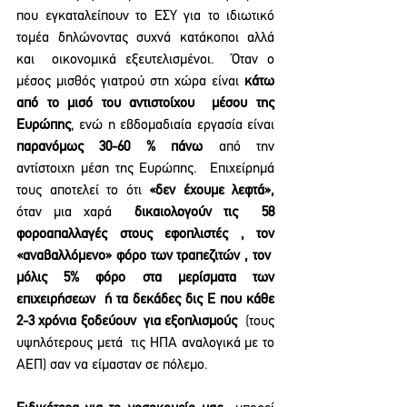
που εγκαταλείπουν το ΕΣΥ για το ιδιωτικό 
τομέα δηλώνοντας συχνά κατάκοποι αλλά 
και  οικονομικά εξευτελισμένοι.  Όταν ο 
μέσος μισθός γιατρού στη χώρα είναι 
κάτω 
από το μισό του αντιστοίχου  μέσου της 
Ευρώπης
, ενώ η εβδομαδιαία εργασία είναι 
παρανόμως 30-60 % πάνω
 από την 
αντίστοιχη μέση της Ευρώπης.  Επιχείρημά 
τους αποτελεί το ότι 
«δεν έχουμε λεφτά», 
όταν μια χαρά 
 δικαιολογούν τις  58 
φοροαπαλλαγές στους εφοπλιστές , τον 
«αναβαλλόμενο» φόρο των τραπεζιτών , τον  
μόλις 5% φόρο στα μερίσματα των 
επιχειρήσεων  ή τα δεκάδες δις Ε που κάθε 
2-3 χρόνια ξοδεύουν  για εξοπλισμούς
  (τους 
υψηλότερους μετά  τις ΗΠΑ αναλογικά με το 
ΑΕΠ) σαν να είμασταν σε πόλεμο.