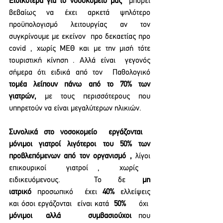
Ειδικότερα για το νοσοκομείο μας
  μπορεί 
βεβαίως να έχει αρκετά ψηλότερο 
προϋπολογισμό λειτουργίας αν τον 
συγκρίνουμε με εκείνον  προ δεκαετίας προ 
covid , χωρίς ΜΕΘ και με την μισή τότε 
τουριστική κίνηση . Αλλά είναι  γεγονός 
σήμερα ότι ειδικά από τον  Παθολογικό 
τομέα λείπουν πάνω από το 70% των 
γιατρών,
 με τους περισσότερους που 
υπηρετούν να είναι μεγαλύτερων ηλικιών.
Συνολικά στο νοσοκομείο  εργάζονται   
μόνιμοι γιατροί λιγότεροι του 50% των 
προβλεπόμενων από τον οργανισμό , 
λίγοι 
επικουρικοί  γιατροί ,  χωρίς   
ειδικευόμενους.  Το δε 
μη 
ιατρικό
 προσωπικό  έχει 
40%
 ελλείψεις 
και όσοι εργάζονται  είναι κατά
  50%
     όχι
μόνιμοι  αλλά    συμβασιούχοι
 που 