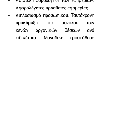
Αυτοτελή φορολόγηση των εφημεριών. 
Αφορολόγητες πρόσθετες εφημερίες.
Διπλασιασμό προσωπικού. Ταυτόχρονη 
προκήρυξη του συνόλου των 
κενών οργανικών θέσεων ανά 
ειδικότητα. Μοναδική προϋπόθεση 
πτυχίο και τίτλος ειδικότητας. 
Μονιμοποίηση όλων των 
συμβασιούχων χωρίς όρους και 
προϋποθέσεις. 
Να μην συγχωνευτεί, να μην κλείσει, 
κανένα τμήμα, καμία κλινική στο 
νοσοκομείο μας και σε κανένα 
νοσοκομείο της χώρας. 
Να μπει τέλος στο αίσχος των 
μετακινήσεων .
Αύξηση της κρατικής χρηματοδότησης 
για το δημόσιο σύστημα υγείας. 
Κατάργηση κάθε είδους πληρωμών 