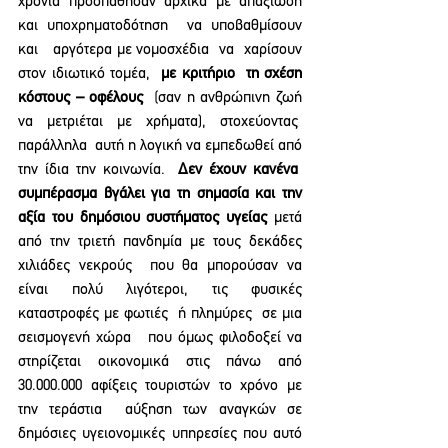
χρόνια προσπάθησαν αρχικά με απαξίωση 
και υποχρηματοδότηση  να υποβαθμίσουν 
και   αργότερα με νομοσχέδια  να  χαρίσουν 
στον ιδιωτικό τομέα,  
με κριτήριο  τη σχέση 
κόστους – οφέλους  
(σαν η ανθρώπινη ζωή 
να μετριέται με χρήματα), στοχεύοντας  
παράλληλα  αυτή η λογική να εμπεδωθεί από 
την ίδια την κοινωνία.  
Δεν έχουν κανένα  
συμπέρασμα βγάλει για τη σημασία και την 
αξία του δημόσιου συστήματος υγείας
 μετά 
από την τριετή πανδημία με τους δεκάδες 
χιλιάδες νεκρούς  που θα μπορούσαν να 
είναι πολύ λιγότεροι, τις φυσικές 
καταστροφές με φωτιές  ή πλημύρες  σε μια 
σεισμογενή χώρα   που όμως φιλοδοξεί να 
στηρίζεται οικονομικά στις πάνω από 
30.000.000 αφίξεις τουριστών το χρόνο με 
την τεράστια  αύξηση των αναγκών σε 
δημόσιες υγειονομικές υπηρεσίες που αυτό 