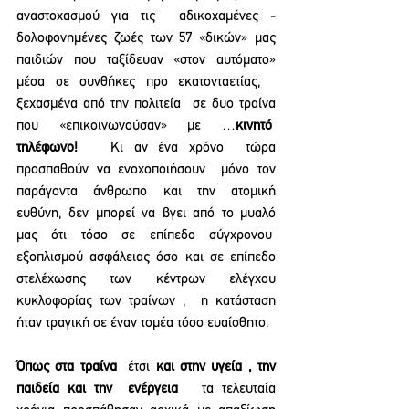
αναστοχασμού για τις  αδικοχαμένες - 
δολοφονημένες ζωές των 57 «δικών» μας 
παιδιών που ταξίδευαν «στον αυτόματο» 
μέσα σε συνθήκες προ εκατονταετίας,   
ξεχασμένα από την πολιτεία  σε δυο τραίνα 
που «επικοινωνούσαν» με …
κινητό  
τηλέφωνο!
   Κι αν ένα χρόνο  τώρα 
προσπαθούν να ενοχοποιήσουν  μόνο τον 
παράγοντα άνθρωπο και την ατομική 
ευθύνη, δεν μπορεί να βγει από το μυαλό 
μας ότι τόσο σε επίπεδο σύγχρονου  
εξοπλισμού ασφάλειας όσο και σε επίπεδο 
στελέχωσης των κέντρων ελέγχου 
κυκλοφορίας των τραίνων ,  η κατάσταση 
ήταν τραγική σε έναν τομέα τόσο ευαίσθητο.
Όπως στα τραίνα
  έτσι 
και στην υγεία , την 
παιδεία και την  ενέργεια   
τα τελευταία 