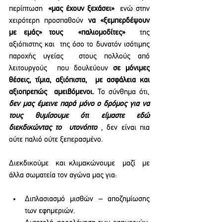
περίπτωση  
«μας έχουν ξεχάσει»
  ενώ στην 
χειρότερη προσπαθούν 
να «ξεμπερδέψουν 
με εμάς» τους  «παλιομοδίτες»
  της 
αξιόπιστης και  της όσο το δυνατόν ισότιμης 
παροχής υγείας  στους πολλούς από 
λειτουργούς  που δουλεύουν 
σε μόνιμες 
θέσεις, τίμια, αξιόπιστα,  με ασφάλεια και 
αξιοπρεπώς  αμειβόμενοι. 
Το σύνθημα ότι, 
δεν μας έμεινε παρά μόνο ο δρόμος για να 
τους θυμίσουμε ότι είμαστε εδώ 
διεκδικώντας το  υτονόητο 
,
 δεν είναι πια 
ούτε παλιό ούτε ξεπερασμένο.
Διεκδικούμε  και κλιμακώνουμε  μαζί  με 
άλλα σωματεία τον αγώνα μας για:
Διπλασιασμό μισθών – αποζημίωσης 
των εφημεριών.