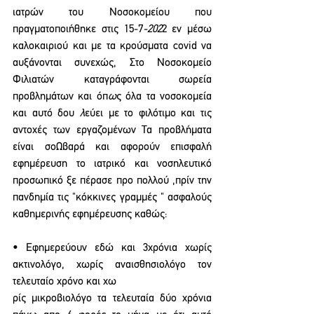
ιατρών του Νοσοκομείου που 
πραγματοποιήθηκε στις 15-7
-202
2 εν μέσω 
καλοκαιριού και με τα κρούσματα covid να 
αυξάνονται συνεχώς, Στο Νοσοκομείο 
Φιλιατών καταγράφονται σωρεία 
προβλημάτων και όπ
ω
ς όλα τα νοσοκομεία 
και αυτό δου 
λ
εύει με το φιλότιμο και τις 
αντοχές των εργαζομένων Τα προβλήματα 
είναι σοΩβαρά και αφορούν επισφαλή 
εφημέρευση το ιατρικό και νοσηλευτικό 
προσωπικό ξε πέρασε προ πολλού ,πρίν την 
πανδημία τις "κόκκινες γραμμές " ασφαλούς 
καθημερινής εφημέρευσης καθώς: 
• Εφημερεύουν εδώ και 3χρόνια χωρίς 
ακτινολόγο, χωρίς αναισθησιολόγο τον 
τελευταίο χρόνο και χω 
ρίς μικροβιολόγο τα τελευταία δύο χρόνια 