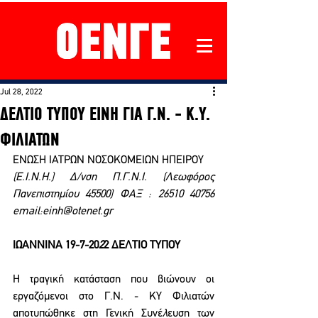
Jul 28, 2022
ΔΕΛΤΙΟ ΤΥΠΟΥ ΕΙΝΗ ΓΙΑ Γ.Ν. - Κ.Υ.
ΦΙΛΙΑΤΩΝ
ΕΝΩΣΗ ΙΑΤΡΩΝ ΝΟΣΟΚΟΜΕΙΩΝ ΗΠΕΙΡΟΥ 
(Ε.Ι.Ν.Η.) Δ/νση Π.Γ.Ν.Ι. (Λεωφόρος 
Πανεπιστημίου 45500) ΦΑΞ : 26510 40756 
email:einh@otenet.gr
ΙΩΑΝΝΙΝΑ 19-7-20
2
2 ΔΕΛΤΙΟ ΤΥΠΟΥ 
Η τραγική κατάσταση που βιώνουν οι 
εργαζόμενοι στο Γ.Ν. - ΚΥ Φιλιατών 
αποτυπώθηκε στη Γενική Συνέ
λ
ευση των 