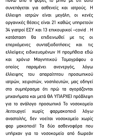
πάνω απο 6 φορές το μήνα με ότι αυτό 
συνεπάγεται για ασθενείς και ιατρούς. Η 
έλλειψη ιατρών είναι μεγάλη, οι κενές 
οργανικές θέσεις είναι 21 καθώς υπηρετούν 
34 γιατροί ΕΣΥ και 13 επικουρικοί –covid . Η 
κατάσταση θα επιδεινωθεί με τις οι 
επερχόμενες συνταξιοδοτήσεις και τις 
ελλείψεις ειδικευομένων Η προμήθεια εδώ 
και χρόν
ια 
Μαγνητικού Τομογράφου ο 
οποίος παραμένει ανενεργός, λόγω 
έλλειψης του απαραίτητου προσωπικού 
ιατρών, χειριστών, νοσηλευτών, μας οδηγεί 
στο συμπέρασμα ότι πρώ τα αγοράζονται 
μηχανήματα και μετά ΘΑ ΥΠΑΡΧΕΙ πρόβλεψη 
για το ανάλογο προσωπικό Το νοσοκομείο 
λ
ειτουργεί χωρίς φαρμακοποιό λόγ
ω 
αναστολής, δεν νοείται νοσοκομείο χωρίς 
φαρ μακοποιό! Τα δύο ασθενοφόρα που 
υπήρχαν για το νοσοκομείο από δωρεάν 