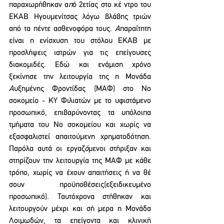
παραχωρήθηκαν α
π
ό 2ετίας στο κέ ντρο του 
ΕΚΑΒ Ηγουμενίτσας λόγω βλάβης τριών 
από τα πέντε ασθενοφόρα τους. 
Α
παραίτητη 
είναι η ενίσχυση του στόλου ΕΚΑΒ με 
προσλήψεις ιατρών για τις επείγουσες 
διακομιδές. Εδώ και ενάμιση χρόνο 
ξεκίνησε την λειτουργία της η Μονάδα 
Α
υξημένης Φροντίδας (ΜΑΦ) στο No 
σοκομείο - KY Φιλιατών με το υφιστάμενο 
προσωπικό, επιβαρύνοντας τα υπόλοιπα 
τμήματα του No σοκομείου και χωρίς να 
εξασφαλιστεί απαιτούμενη χρηματοδότηση. 
Παρόλα αυτά οι εργαζ
ό
μενοι στήριξαν και 
στηρίζουν την λειτουργία της ΜΑΦ με κάθε 
τρόπο, χωρίς να έχουν απαιτήσεις ή να θέ 
σουν προϋποθέσεις(εξειδικευμένο 
προσωπικό). Ταυτόχρονα στήθηκαν και 
λειτουργούν μέχρι και σή μερα η Μονάδα 
Λοιμωδών, τα επείγοντα και κλινική 