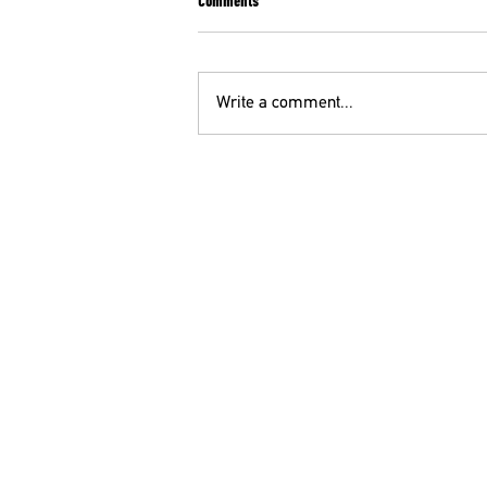
Comments
Write a comment...
ΣΥΛΛΗΠΗΤΗΡΙΑ ΕΠΙΣΤΟΛΗ ΤΗΣ ΕΙΝΑΠ ΓΙΑ
ΤΟΝ ΨΥΧΙΑΤΡΟ Κ. Θ. ΜΕΓΑΛΟΟΙΚΟΝΟΜΟΥ
ΟΕ
210 52