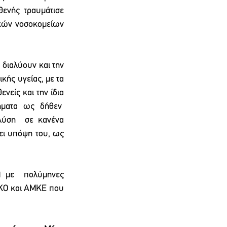
ενής τραυμάτισε 
ικών νοσοκομείων 
διαλύουν και την 
ής υγείας, με τα 
είς και την ίδια 
ματα ως δήθεν  
ύση  σε κανένα 
ει υπόψη του, ως 
) με  πολύμηνες 
ΜΚΟ και ΑΜΚΕ που 