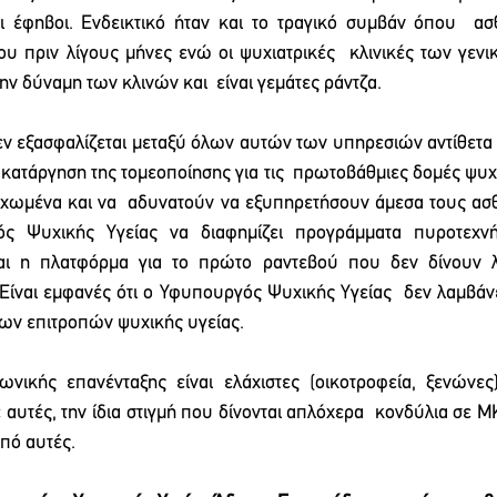
 έφηβοι. Ενδεικτικό ήταν και το τραγικό συμβάν όπου  ασθ
υ πριν λίγους μήνες ενώ οι ψυχιατρικές  κλινικές των γεν
ν δύναμη των κλινών και  είναι γεμάτες ράντζα.  
εν εξασφαλίζεται μεταξύ όλων αυτών των υπηρεσιών αντίθετα  
κατάργηση της τομεοποίησης για τις  πρωτοβάθμιες δομές ψυχικ
χωμένα και να  αδυνατούν να εξυπηρετήσουν άμεσα τους ασθεν
ς Ψυχικής Υγείας να διαφημίζει προγράμματα πυροτεχνή
ναι η πλατφόρμα για το πρώτο ραντεβού που δεν δίνουν λ
Είναι εμφανές ότι ο Υφυπουργός Ψυχικής Υγείας  δεν λαμβάν
 των επιτροπών ψυχικής υγείας. 
ωνικής επανένταξης είναι ελάχιστες (οικοτροφεία, ξενώνες
ε αυτές, την ίδια στιγμή που δίνονται απλόχερα  κονδύλια σε 
πό αυτές. 