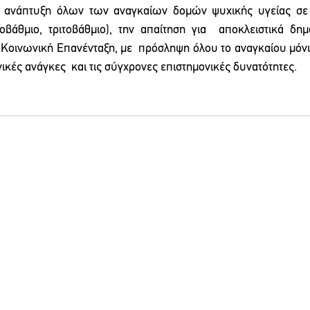
ν ανάπτυξη όλων των αναγκαίων δομών ψυχικής υγείας σε 
οβάθμιο, τριτοβάθμιο), την απαίτηση για  αποκλειστικά δημ
οινωνική Επανένταξη, με  πρόσληψη όλου το αναγκαίου μόν
κές ανάγκες  και τις σύγχρονες επιστημονικές δυνατότητες. 