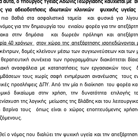
α αυτά, ο Υπουργός Υγείας Άδωνις Γεωργιάδης καυχιέται με  βι
πιο βαθιά στα ασφαλιστικά ταμεία  και φυσικά για λίγου
 νόμος για την δημιουργία του  ενιαίου φορέα για την απεξάρτ
λακα στην δημόσια  και δωρεάν πρόληψη και απεξάρτη
ρία 40 χρόνων 
στον χώρο της απεξάρτησης ισοπεδώνονται 
κέντρων, δομές κλείνουν μέσω των συγχωνεύσεων και των μ
θεραπευτική συνέχεια των προγραμμάτων διακόπτεται βίαια, 
ιακή ανασφάλεια με καταπατήσεις των εργασιακών τους  δ
υμβάσεων τους χωρίς σαφή ενημέρωση ανανέωσης  τους ενώ
ικές προσλήψεις ΔΠΥ. Από την μία η διοίκηση  του φορέα κα
ομικό δικαίωμα στην χρήση, την δυνατότητα επιλογής το
ενίσχυση της λογικής  μείωσης της βλάβης και του λειτουργικο
η βιτρίνα τους  όπως είναι ο χώρος εποπτευόμενης χρήση
ζόμενους. 
εί ο νόμος που διαλύει την ψυχική υγεία και την απεξάρτηση