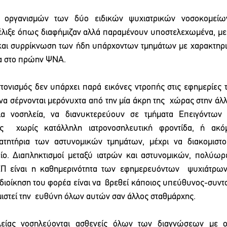
 οργανισμών των δύο ειδικών ψυχιατρικών νοσοκομείω
έλιξε όπως διαφήμιζαν αλλά παραμένουν υποστελεχωμένα, με
 και συρρίκνωση των ήδη υπάρχοντων τμημάτων με χαρακτηρισ
α στο πρώην ΨΝΑ.  
ντονισμός δεν υπάρχει παρά εικόνες ντροπής στις εφημερίες 
να σέρνονται μερόνυχτα από την μία άκρη της  χώρας στην άλλη
για νοσηλεία, να διανυκτερεύουν σε τμήματα Επειγόντων 
  χωρίς κατάλληλη ιατρονοσηλευτική φροντίδα, ή ακόμ
ατητήρια των αστυνομικών τμημάτων, μέχρι να διακομιστο
ο. Διαπληκτισμοί μεταξύ ιατρών και αστυνομικών, πολύωρε
ΕΠ είναι η καθημερινότητα των εφημερευόντων  ψυχιάτρων
διοίκηση του φορέα είναι να  βρεθεί κάποιος υπεύθυνος-συντο
ιστεί την  ευθύνη όλων αυτών σαν άλλος σταθμάρχης.  
λείας νοσηλεύονται ασθενείς όλων των διαγνώσεων με οξ