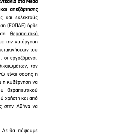
ντεάκια στα Μέσα 
Κοινωνικής Δικτύωσης για αδειοδοτήσεις ιδιωτικών κλινικών  ψυχικής υγείας και απεξάρτησης 
ς και εκλεκτούς 
ηση (ΕΟΠΑΕ) ήρθε 
ση. 
Θεραπευτικά 
με την κατάργηση 
ετακινήσεων του 
οι εργαζόμενοι  
ικαιωμάτων, τον 
 είναι σαφής η 
ι η κυβέρνηση να 
υ θεραπευτικού 
ύ χρήστη και από 
ς στην Αθήνα να 
. Δε θα  πάψουμε 