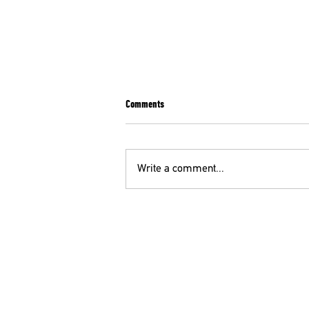
Comments
Write a comment...
ΣΥΛΛΗΠΗΤΗΡΙΑ ΕΠΙΣΤΟΛΗ ΤΗΣ ΕΙΝΑΠ ΓΙΑ
ΤΟΝ ΨΥΧΙΑΤΡΟ Κ. Θ. ΜΕΓΑΛΟΟΙΚΟΝΟΜΟΥ
ΟΕ
210 52