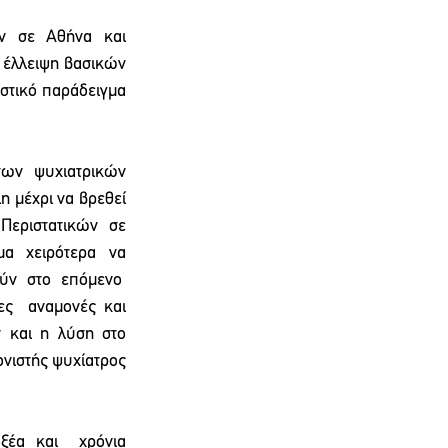
ν σε Αθήνα και 
 έλλειψη βασικών 
τικό παράδειγμα 
των  ψυχιατρικών 
 μέχρι να βρεθεί 
Περιστατικών σε 
α χειρότερα να 
ύν στο επόμενο  
ς  αναμονές και 
 και η λύση στο 
νιστής ψυχίατρος 
έα και  χρόνια 