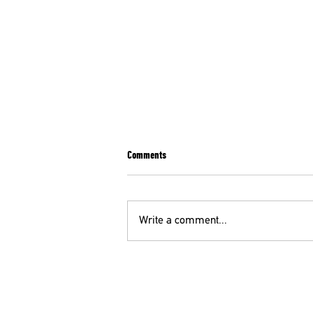
Comments
Write a comment...
ΣΥΛΛΗΠΗΤΗΡΙΑ ΕΠΙΣΤΟΛΗ ΤΗΣ ΕΙΝΑΠ ΓΙΑ
ΤΟΝ ΨΥΧΙΑΤΡΟ Κ. Θ. ΜΕΓΑΛΟΟΙΚΟΝΟΜΟΥ