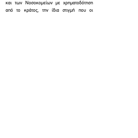
και των Νοσοκομείων με χρηματοδότηση 
από το κράτος, την ίδια στιγμή που οι 
επιχειρηματικό όμιλοι της υγείας στη 
Θεσσαλία απολαμβάνουν πακτωλό πακέτων 
και επιχορηγήσεων από την κυβέρνηση.
ΛΟΙΠΕΣ ΑΝΑΚΟΙΝΩΣΕΙΣ
ΕΠΙΚΑΙΡΟΤΗΤΑ
See All
Recent Posts