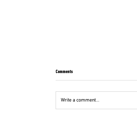
Comments
Write a comment...
Π. ΠΑΠΑΝΙΚΟΛΑΟΥ ΓΓ ΟΕΝΓΕ ΣΤΟΝ105,5
FM ΜΕ ΤΗΝ Κ. ΑΚΡΙΒΟΠΟΥΛΟΥ