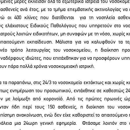
ύμενες μέρες έκλεισαν όλα τα εξωτερικά ιατρεία του νοσοκομε
ασθενείς ανά έτος, με το τμήμα επεμβατικής ακτινολογίας να ε
νώ οι 400 κλίνες που διατίθενται  για τη νοσηλεία ασθεν
υς ελάχιστους Ειδικούς Παθολόγους που υπηρετούν στο νοσο
ιατρούς λοιπών ειδικοτήτων, μη συναφών με τη νόσο, χωρίς καν
απαιτούμενη εκπαίδευση. Μάλιστα για να καλυφθούν τα τε
έο τρόπο λειτουργίας του νοσοκομείου, η διοίκηση προσ
ναδέρφους ιδιώτες, που επιτάχθηκαν για να προσφέρουν υπηρε
ουν πάρα πολλά χρόνια νοσοκομειακή ιατρική.
α τα παραπάνω, στις 24/3 το νοσοκομείο εκτάκτως και χωρίς κα
ύτως ενημέρωση του προσωπικού, εντάχθηκε σε καθεστώς 24
ν με λοίμωξη από κορονοϊό. Από τις πρώτες πρωινές ώρε
νταν ήδη περί τους 150 ασθενείς, η διοίκηση του νοσοκο
πίσημη ανακοίνωση, ενώ δεν είχε καθοριστεί το απαιτούμενο 
φάλεια μια 24ωρη γενική εφημερία.  Φτάσαμε λοιπόν στο 