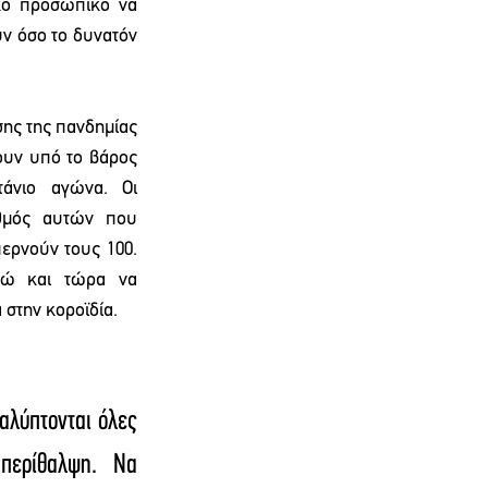
κό προσωπικό να 
ν όσο το δυνατόν 
σης της πανδημίας 
ουν υπό το βάρος 
άνιο αγώνα. Οι 
θμός αυτών που 
ερνούν τους 100. 
δώ και τώρα να 
 στην κοροϊδία.
λύπτονται όλες 
ερίθαλψη. Να 