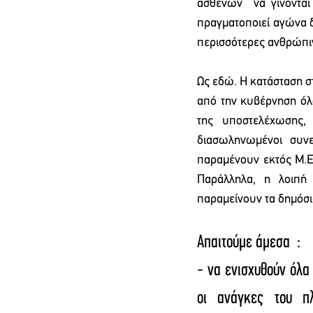
ασθενών  να γίνονται
πραγματοποιεί αγώνα δ
περισσότερες ανθρώπι
Ως εδώ. Η κατάσταση στ
από την κυβέρνηση όλο
της υποστελέχωσης,
διασωληνωμένοι συνε
παραμένουν εκτός Μ.Ε.
Παράλληλα, η λοιπή 
παραμείνουν τα δημόσια
Απαιτούμε άμεσα  :
- να ενισχυθούν όλα
οι ανάγκες του πλ