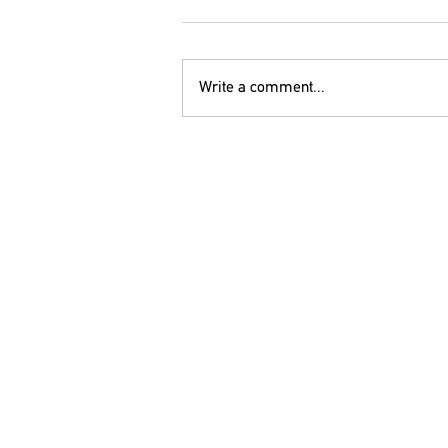
Write a comment...
ΕΝΩΤΙΚΟ ΚΙΝΗΜΑ ΓΙΑ ΤΗΝ ΑΝΑΤΡΟΠΗ:
ΠΡΑΞΙΚΟΠΗΜΑ ΣΤΟΝ ΠΑΝΕΛΛΗΝΙΟ
ΙΑΤΡΙΚΟ ΣΥΛΛΟΓΟ !
ΟΕ
210 52