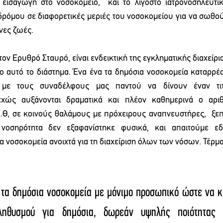
 εισαγωγή στο νοσοκομείο,  και το λιγοστό ιατρονοσηλευτι
ρόμου σε διαφορετικές μεριές του νοσοκομείου για να σωθού
νες ζωές.
ον Ερυθρό Σταυρό, είναι ενδεικτική της εγκληματικής διαχείρι
 αυτό το διάστημα. Ένα ένα τα δημόσια νοσοκομεία καταρρέ
 με τους συναδέλφους μας παντού να δίνουν έναν τιτ
χώς αυξάνονται δραματικά και πλέον καθημερινά ο αρι
Θ, σε κοινούς θαλάμους με πρόχειρους αναπνευστήρες,  ξεπ
νοσηρότητα δεν εξαφανίστηκε φυσικά, και απαιτούμε ε
 νοσοκομεία ανοιχτά για τη διαχείριση όλων των νόσων. Τέρμα
 τα δημόσια νοσοκομεία με μόνιμο προσωπικό ώστε να κα
ηθυσμού για δημόσια, δωρεάν υψηλής ποιότητας π