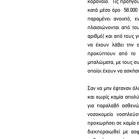
κορονοϊό.  Τις προηγο
κατά μέσο όρο  58.000 
παραμένει ανοιχτό, ε
πλαισιώνονται από το
αριθμό) και από τους γ
να έχουν λάβει την 
προκύπτουν από το ν
μπαλώματα, με τους συ
οποίοι έχουν να ασκήσ
Σαν να μην έφταναν όλ
και χωρίς καμία απολ
για παραλαβή ασθενώ
νοσοκομείο νοσηλεύο
προχωρήσει σε καμία ε
διεκπεραιωθεί με ασ