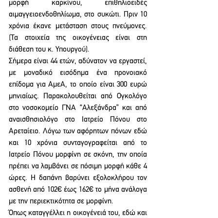
μορφή καρκίνου, επιθηλιοειδές 
αιμαγγειοενδοθηλίωμα, στο συκώτι. Πριν 10 
χρόνια έκανε μετάσταση στους πνεύμονες.
(Τα στοιχεία της οικογένειας είναι στη 
διάθεση του κ. Υπουργού).
Σήμερα είναι 44 ετών, αδύνατον να εργαστεί, 
με μοναδικό εισόδημα ένα προνοιακό 
επίδομα για ΑμεΑ, το οποίο είναι 300 ευρώ 
μηνιαίως. Παρακολουθείται από Ογκολόγο 
στο νοσοκομείο ΓΝΑ “Αλεξάνδρα” και από 
αναισθησιολόγο στο Ιατρείο Πόνου στο 
Αρεταίειο. Λόγω των αφόρητων πόνων εδώ 
και 10 χρόνια συνταγογραφείται από το 
Ιατρείο Πόνου μορφίνη σε σκόνη, την οποία 
πρέπει να λαμβάνει σε πόσιμη μορφή κάθε 4 
ώρες. Η δαπάνη βαρύνει εξολοκλήρου τον 
ασθενή από 102€ έως 162€ το μήνα ανάλογα 
με την περιεκτικότητα σε μορφίνη.
Όπως καταγγέλλει η οικογένειά του, εδώ και 