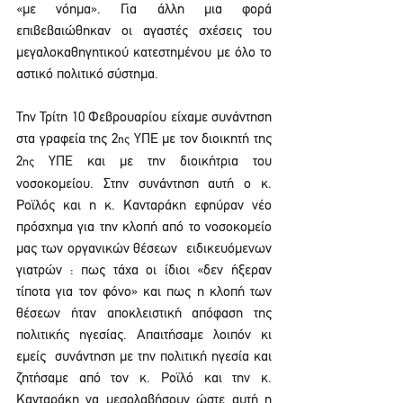
«με νόημα». Για άλλη μια φορά 
επιβεβαιώθηκαν οι αγαστές σχέσεις του 
μεγαλοκαθηγητικού κατεστημένου με όλο το 
αστικό πολιτικό σύστημα.
Την Τρίτη 10 Φεβρουαρίου είχαμε συνάντηση 
στα γραφεία της 2
 ΥΠΕ με τον διοικητή της 
ης
2
 ΥΠΕ και με την διοικήτρια του 
ης
νοσοκομείου. Στην συνάντηση αυτή ο κ. 
Ροϊλός και η κ. Κανταράκη εφηύραν νέο 
πρόσχημα για την κλοπή από το νοσοκομείο 
μας των οργανικών θέσεων  ειδικευόμενων 
γιατρών : πως τάχα οι ίδιοι «δεν ήξεραν 
τίποτα για τον φόνο» και πως η κλοπή των 
θέσεων ήταν αποκλειστική απόφαση της 
πολιτικής ηγεσίας. Απαιτήσαμε λοιπόν κι 
εμείς  συνάντηση με την πολιτική ηγεσία και 
ζητήσαμε από τον κ. Ροϊλό και την κ. 
Κανταράκη να μεσολαβήσουν ώστε αυτή η 