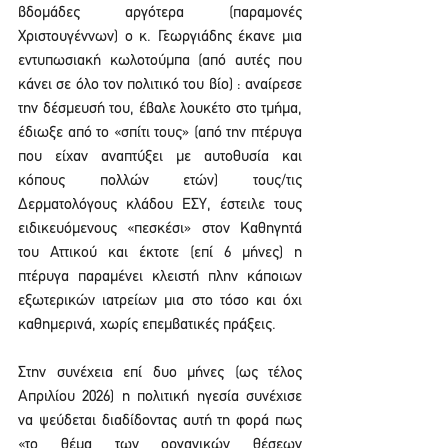
βδομάδες αργότερα (παραμονές 
Χριστουγέννων) ο κ. Γεωργιάδης έκανε μια 
εντυπωσιακή κωλοτούμπα (από αυτές που 
κάνει σε όλο τον πολιτικό του βίο) : αναίρεσε 
την δέσμευσή του, έβαλε λουκέτο στο τμήμα, 
έδιωξε από το «σπίτι τους» (από την πτέρυγα 
που είχαν αναπτύξει με αυτοθυσία και 
κόπους πολλών ετών) τους/τις 
Δερματολόγους κλάδου ΕΣΥ, έστειλε τους 
ειδικευόμενους «πεσκέσι» στον Καθηγητά 
του Αττικού και έκτοτε (επί 6 μήνες) η 
πτέρυγα παραμένει κλειστή πλην κάποιων 
εξωτερικών ιατρείων μια στο τόσο και όχι 
καθημερινά, χωρίς επεμβατικές πράξεις.
Στην συνέχεια επί δυο μήνες (ως τέλος 
Απριλίου 2026) η πολιτική ηγεσία συνέχισε 
να ψεύδεται διαδίδοντας αυτή τη φορά πως 
«το θέμα των οργανικών θέσεων 