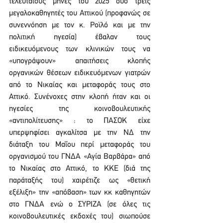
τελευταίους μήνες του 2025 δυο τρεις 
μεγαλοκαθηγητές του Αττικού (προφανώς σε 
συνεννόηση με τον κ. Ροϊλό και με την 
πολιτική ηγεσία) έβαλαν τους 
ειδικευόμενους των κλινικών τους να 
«υπογράψουν» απαιτήσεις κλοπής 
οργανικών θέσεων ειδικευόμενων γιατρών 
από το Νικαίας και μεταφοράς τους στο 
Αττικό. Συνένοχες στην κλοπή ήταν και οι 
ηγεσίες της κοινοβουλευτικής 
«αντιπολίτευσης» : το ΠΑΣΟΚ είχε 
υπερψηφίσει αγκαλίτσα με την ΝΔ την 
διάταξη του Μαΐου περί μεταφοράς του 
οργανισμού του ΓΝΔΑ «Αγία Βαρβάρα» από 
το Νικαίας στο Αττικό, το ΚΚΕ (διά της 
παράταξής του) χαιρέτιζε ως «θετική 
εξέλιξη» την «απόβαση» των κκ καθηγητών 
στο ΓΝΔΑ ενώ ο ΣΥΡΙΖΑ (σε όλες τις 
κοινοβουλευτικές εκδοχές του) σιωπούσε 