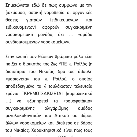
Σημειώνεται εδώ δε πως σύμφωνα με την 
(ισχύουσα, αστική) νομοθεσία οι οργανικές 
θέσεις γιατρών (ειδικευμένων και 
ειδικευόμενων) αφορούν συγκεκριμένη 
νοσοκομειακή μονάδα, όχι … «ομάδα 
συνδιοικούμενων νοσοκομείων».
Στην κλοπή των θέσεων βρώμικο ρόλο είχε 
παίξει ο διοικητής της 2
 ΥΠΕ κ. Ροϊλός (η 
ης
διοικήτρια του Νικαίας δρα ως άβουλη 
«μαριονέτα» του κ. Ροϊλού) ο οποίος 
αποδεδειγμένα τα 4 τουλάχιστον τελευταία 
χρόνια ΓΚΡΕΜΟΤΣΑΚΙΖΕΤΑΙ (κυριολεκτικά 
…) να εξυπηρετεί τα «ρουσφετάκια» 
συγκεκριμένης ολιγάριθμης ομάδας 
μεγαλοκαθηγητών του Αττικού σε βάρος 
άλλων νοσοκομείων και ιδιαίτερα σε βάρος 
του Νικαίας. Χαρακτηριστικό είναι πως τους 