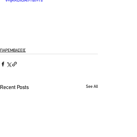
v=ljKKDX3At9Y&t=1s
ΠΑΡΕΜΒΑΣΕΙΣ
See All
Recent Posts