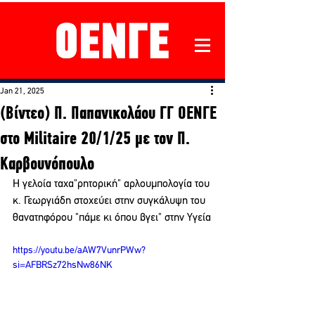
Jan 21, 2025
(Βίντεο) Π. Παπανικολάου ΓΓ ΟΕΝΓΕ
στο Militaire 20/1/25 με τον Π.
Καρβουνόπουλο
Η γελοία ταχα"ρητορική" αρλουμπολογία του 
κ. Γεωργιάδη στοχεύει στην συγκάλυψη του 
θανατηφόρου "πάμε κι όπου βγει" στην Υγεία
https://youtu.be/aAW7VunrPWw?
si=AFBRSz72hsNw86NK