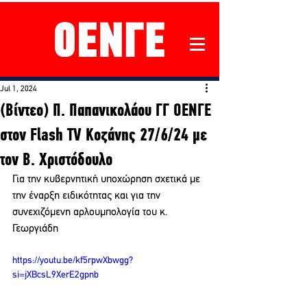
Jul 1, 2024
(Βίντεο) Π. Παπανικολάου ΓΓ ΟΕΝΓΕ
στον Flash TV Κοζάνης 27/6/24 με
τον Β. Χριστόδουλο
Για την κυβερνητική υποχώρηση σχετικά με 
την έναρξη ειδικότητας και για την 
συνεχιζόμενη αρλουμπολογία του κ. 
Γεωργιάδη
https://youtu.be/kf5rpwXbwgg?
si=jXBcsL9XerE2gpnb