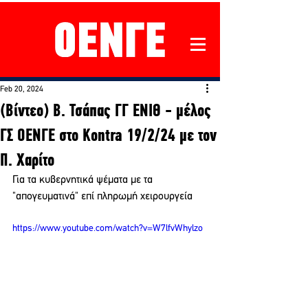
Feb 20, 2024
(Βίντεο) Β. Τσάπας ΓΓ ΕΝΙΘ - μέλος
ΓΣ ΟΕΝΓΕ στο Kontra 19/2/24 με τον
Π. Χαρίτο
Για τα κυβερνητικά ψέματα με τα 
"απογευματινά" επί πληρωμή χειρουργεία
https://www.youtube.com/watch?v=W7lfvWhylzo