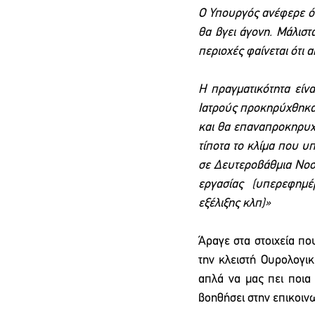
Ο Υπουργός ανέφερε ότ
θα βγει άγονη. Μάλιστ
περιοχές φαίνεται ότι 
Η πραγματικότητα είνα
Ιατρούς προκηρύχθηκαν
και θα επαναπροκηρυχθ
τίποτα το κλίμα που υπ
σε Δευτεροβάθμια Νοσ
εργασίας (υπερεφημέ
εξέλιξης κλπ)»
Άραγε στα στοιχεία πο
την κλειστή Ουρολογικ
απλά να μας πει ποια 
βοηθήσει στην επικοιν