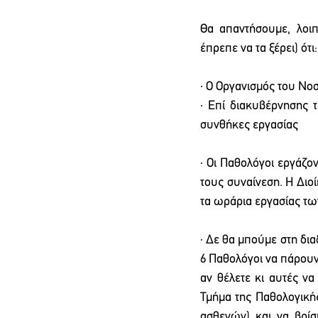
Θα απαντήσουμε, λοι
έπρεπε να τα ξέρει) ότι:
· Ο Οργανισμός του Νο
· Επί διακυβέρνησης 
συνθήκες εργασίας
· Οι Παθολόγοι εργάζο
τους συναίνεση. Η Διο
τα ωράρια εργασίας τω
· Δε θα μπούμε στη δια
6 Παθολόγοι να πάρουν 
αν θέλετε κι αυτές να
Τμήμα της Παθολογικής
ασθενών) και να βρίσ