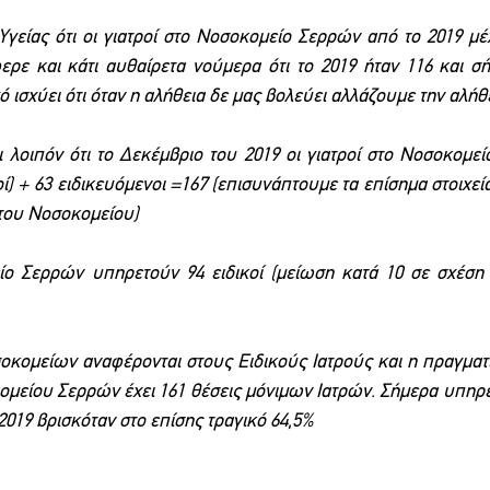
γείας ότι οι γιατροί στο Νοσοκομείο Σερρών από το 2019 μέ
ερε και κάτι αυθαίρετα νούμερα ότι το 2019 ήταν 116 και σήμ
 ισχύει ότι όταν η αλήθεια δε μας βολεύει αλλάζουμε την αλήθ
 λοιπόν ότι το Δεκέμβριο του 2019 οι γιατροί στο Νοσοκομείο 
οί) + 63 ειδικευόμενοι =167 (επισυνάπτουμε τα επίσημα στοιχε
 του Νοσοκομείου)
ο Σερρών υπηρετούν 94 ειδικοί (μείωση κατά 10 σε σχέση μ
οκομείων αναφέρονται στους Ειδικούς Ιατρούς και η πραγματικό
μείου Σερρών έχει 161 θέσεις μόνιμων Ιατρών. Σήμερα υπηρε
2019 βρισκόταν στο επίσης τραγικό 64,5%