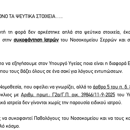
ΝΟ ΤΑ ΨΕΥΤΙΚΑ ΣΤΟΙΧΕΙΑ…..
τή τη φορά δεν αρκέστηκε απλά στα ψεύτικα στοιχεία, έκα
 στην 
συκοφάντηση Ιατρών
 του Νοσοκομείου Σερρών και σ
ο να εξηγήσουμε στον Υπουργό Υγείας ποια είναι η διαφορά Ει
 που τους βάζει όλους σε ένα σακί για λόγους εντυπώσεων.
ομοθεσία, που οφείλει να γνωρίζει, αλλά το 
άρθρο 5 του π. δ.
ύκλιος με 
Αριθμ. πρωτ.: Γ2α/Γ.Π. οικ. 39846/11-9-2025
 του Υ
ικά ιατρεία δεν γίνονται χωρίς την παρουσία ειδικού ιατρού.
 να συκοφαντεί Παθολόγους του Νοσοκομείου και να τους κου
πλό κόσμο.