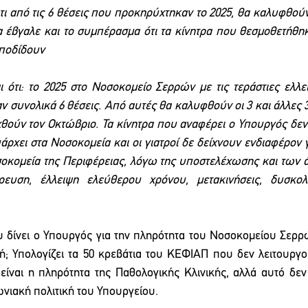
ι από τις 6 θέσεις που προκηρύχτηκαν το 2025, θα καλυφθούν ο
α έβγαλε και το συμπέρασμα ότι τα κίνητρα που θεσμοθετήθηκα
αποδίδουν
ι ότι: το 2025 στο Νοσοκομείο Σερρών με τις τεράστιες ελλεί
 συνολικά 6 θέσεις. Από αυτές θα καλυφθούν οι 3 και άλλες 3
ούν τον Οκτώβριο. Τα κίνητρα που αναφέρει ο Υπουργός δεν 
άρχει στα Νοσοκομεία και οι γιατροί δε δείχνουν ενδιαφέρον γ
οκομεία της Περιφέρειας, λόγω της υποστελέχωσης και των 
ρευση, έλλειψη ελεύθερου χρόνου, μετακινήσεις, δυσκολί
υ δίνει ο Υπουργός για την πληρότητα του Νοσοκομείου Σερρώ
ή; Υπολογίζει τα 50 κρεβάτια του ΚΕΦΙΑΠ που δεν λειτουργ
είναι η πληρότητα της Παθολογικής Κλινικής, αλλά αυτό δε
ωνιακή πολιτική του Υπουργείου.