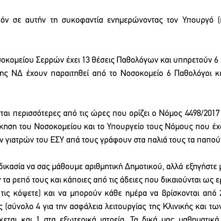
πόν σε αυτήν τη συκοφαντία ενημερώνοντας τον Υπουργό (
σοκομείου Σερρών έχει 13 θέσεις Παθολόγων και υπηρετούν 6
της ΝΔ έχουν παραιτηθεί από το Νοσοκομείο 6 Παθολόγοι κατ
νται περισσότερες από τις ώρες που ορίζει ο Νόμος 4498/2017 
ίκηση του Νοσοκομείου και το Υπουργείο τους Νόμους που έχ
ν γιατρών του ΕΣΥ απά τους γράφουν στα παλιά τους τα παπού
δικασία να σας μάθουμε αριθμητική Δημοτικού, αλλά εξηγήστε μ
τα ρεπό τους και κάποιες από τις άδειες που δικαιούνται ως ε
 τις κόψετε) και να μπορούν κάθε ημέρα να βρίσκονται από 2
 (σύνολο 4 για την ασφάλεια λειτουργίας της Κλινικής και τ
κεται και 1 στα εξωτερικά ιατρεία. Τα δικά μας μαθηματικά