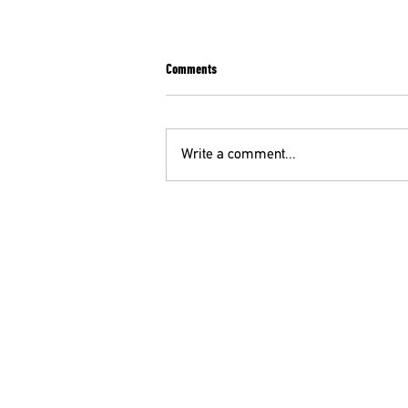
Comments
Write a comment...
ΣΥΛΛΗΠΗΤΗΡΙΟ ΜΗΝΥΜΑ ΤΗΣ ΟΕΝΓΕ ΓΙΑ
ΤΗΝ ΑΠΩΛΕΙΑ ΤΟΥ ΘΕΟΔΩΡΟΥ
ΜΕΓΑΛΟΟΙΚΟΝΟΜΟΥ
ΟΕ
210 52