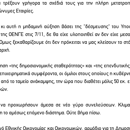
 τρέξουν γρήγορα τα σχέδιά τους για την πλήρη μετατροπ
νυμες Εταιρίες. 
 κι αυτή η μηδαμινή αύξηση βάσει της "δέσμευσης" του Υπου
 της ΟΕΝΓΕ στις 7/11, δε θα είχε υλοποιηθεί αν δεν είχε μεσ
 Όμως ξεκαθαρίζουμε ότι δεν πρόκειται να μας κλείσουν το στό
αρχή.
ηση «της δημοσιονομικής σταθερότητας» και «της επενδυτικής 
 επιχειρηματικά συμφέροντα, οι όμιλοι στους οποίους η κυβέρνησ
ς από το ταμείο ανάκαμψης, την ώρα που διαθέτει μόλις 50 εκ. 
ρών.
 να προχωρήσουν άμεσα σε νέο γύρο συνελεύσεων. Κλιμα
η το αμέσως επόμενο διάστημα. Ούτε βήμα πίσω.
 Εθνικής Οικονομίας και Οικονομικών, αρμόδιο για τη Δημοσιο