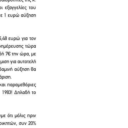
αιδρότητες της κ. 
 εξαγγελίες του 
ε 1 ευρώ αύξηση 
,48 ευρώ για τον 
φημέρευσης τώρα 
δή 7€ την ώρα, με 
ιση για αυτοτελή 
αμινή αύξηση θα 
άριση.
και παραμεθόριες 
 1983! Δηλαδή το 
ε ότι μόλις πριν 
ικητών, συν 20% 