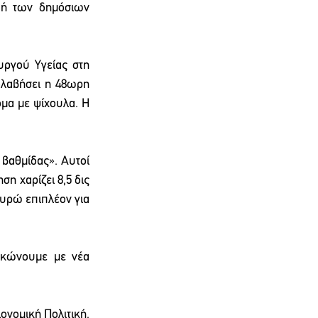
ή των δημόσιων 
ργού Υγείας στη 
ολαβήσει η 48ωρη 
μα με ψίχουλα. Η 
βαθμίδας». Αυτοί 
η χαρίζει 8,5 δις 
ευρώ επιπλέον για 
κώνουμε με νέα 
νομική Πολιτική, 