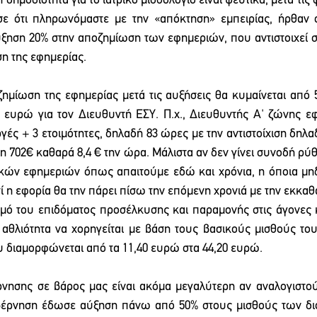
δημοσιότητα για το ιατρικό μισθολόγιο είναι ψεύτικα, μετά τις φ
ότι πληρωνόμαστε με την «απόκτηση» εμπειρίας, ήρθαν οι
ηση 20% στην αποζημίωση των εφημεριών, που αντιστοιχεί σ
η της εφημερίας.
ημίωση της εφημερίας μετά τις αυξήσεις θα κυμαίνεται από 5
2 ευρώ για τον Διευθυντή ΕΣΥ. Π.χ., Διευθυντής Α' ζώνης ε
γές + 3 ετοιμότητες, δηλαδή 83 ώρες με την αντιστοίχιση δηλα
 702€ καθαρά 8,4 € την ώρα. Μάλιστα αν δεν γίνει συνοδή ρύθμ
κών εφημεριών όπως απαιτούμε εδώ και χρόνια, η όποια μηδ
τί η εφορία θα την πάρει πίσω την επόμενη χρονιά με την εκκαθ
σμό του επιδόματος προσέλκυσης και παραμονής στις άγονες 
η αθλιότητα να χορηγείται με βάση τους βασικούς μισθούς του
υ διαμορφώνεται από τα 11,40 ευρώ στα 44,20 ευρώ.
ησης σε βάρος μας είναι ακόμα μεγαλύτερη αν αναλογιστούμ
βέρνηση έδωσε αύξηση πάνω από 50% στους μισθούς των διο