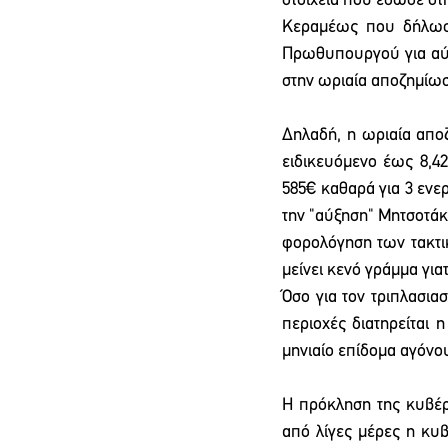
στοιχεία που έδωσε στη 
Κεραμέως που δήλωσε 
Πρωθυπουργού για αύξ
στην ωριαία αποζημίωσ
Δηλαδή, η ωριαία αποζ
ειδικευόμενο έως 8,4
585€ καθαρά για 3 ενερ
την "αύξηση" Μητσοτάκη
φορολόγηση των τακτι
μείνει κενό γράμμα για
Όσο για τον τριπλασια
περιοχές διατηρείται 
μηνιαίο επίδομα αγόνο
Η πρόκληση της κυβέρν
από λίγες μέρες η κυ