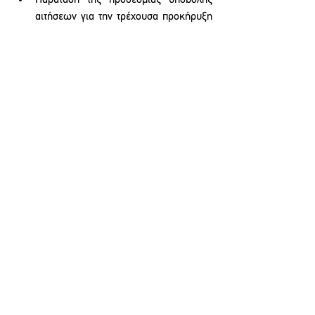
Παράταση της προθεσμίας υποβολής 
αιτήσεων για την τρέχουσα προκήρυξη 
για όλους τους υποψήφιους, λόγω μη 
ενημέρωσης των συναδέλφων και μη 
αναγραφής του τρόπου υποβολής με 
ΑΦΜ στην πλατφόρμα, στην 
προκήρυξη.
Επισημαίνουμε ότι αν για κάποιους από τους 
παραπάνω όρους της προκήρυξης 
κατατεθούν προσφυγές από συναδέλφους, η 
μη θεραπεία τους μπορεί να αποτελέσει 
ενδεχόμενο λόγο ακύρωσης της 
προκήρυξης.
ΑΝΑΚΟΙΝΩΣΕΙΣ ΟΕΝΓΕ