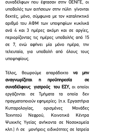
συναδέλφων που έφτασαν στην ΟΕΝΓΕ, οι 
υποβολές των αιτήσεων στην πύλη  γίνονται 
δεκτές, μόνο, σύμφωνα με τον καταληκτικό 
αριθμό του ΑΦΜ των υποψηφίων κυκλικά 
ανά 4 και 3 ημέρες ακόμη και σε αργίες, 
περιορίζοντας τις ημέρες υποβολής από 15 
σε 7, ενώ αφήνει μία μόνο ημέρα, την 
τελευταία, για υποβολή από όλους τους 
υποψηφίους.
Τέλος, θεωρούμε απαράδεκτο 
να μην 
αναγνωρίζεται η προϋπηρεσία  σε 
συναδέλφους  γιατρούς  του ΕΣΥ, 
οι οποίοι 
εργάζονται σε Τμήματα τα οποία δεν 
πραγματοποιούν εφημερίες: (π.χ. Εργαστήρια 
Κυτταρολογίας, ορισμένες Μονάδες 
Τεχνητού Νεφρού, Κοινοτικά Κέντρα 
Ψυχικής Υγείας ανήκοντα σε Νοσοκομεία 
κλπ.) ή σε  μονήρεις ειδικότητες σε Ιατρεία 