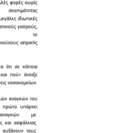
λλές φορές χωρίς 
μότητας 
εγάλες ιδιωτικές 
τικούς γιατρούς, 
 το 
ιούχους ιατρικής 
 ότι σε κάποια 
και  πού»  άνοιξε 
εις νοσοκομείων. 
κών αναγκών του 
  πρώτο  υπάρχει 
ναγκών με  
  και  ασφάλειας  
  αυξάνουν  τους  