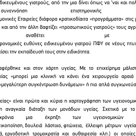
ιδικευμένους γιατρούς, από την μια δίνει όπως να ‘ναι και πο
νόηση επιστημονικής σκοπι
μονικές Εταιρείες διάφορα κρατικοδίαιτα «προγράμματα» στις μ
 και από την άλλη βαφτίζει «προσωπικούς γιατρούς» τους αγρο
δή αναθέτει με
τρονομικές ευθύνες ειδικευμένου γιατρού ΠΦΥ σε νέους πτυχ
ίσει την εκπαίδευσή τους στην ειδικότητα. 
έρθηκε και στον χάρτη υγείας. Με το επιχείρημα μάλιστα
ας  «μπορεί  μια  κλινική  να  κάνει  ένα  χειρουργείο  αραιά  
  «μεγαλύτερη συγκέντρωση δυνάμεων» ή πιο απλά συγχωνεύσ
γείας» είναι πρώτα και κύρια η χαρτογράφηση των υγειονομι
 αναγκαία  διάταξη  των  μονάδων  υγείας.  Σχετικά  με  το
χρόνια μια έκρηξη των υγειονομικών α
ικοποίηση, δουλειά  λάστιχο, φτώχεια,  έλλειψη  μέτρων  υγείας
 εργοδοτική  τρομοκρατία  και  αυθαιρεσία  κλπ.)  οι  οποίες