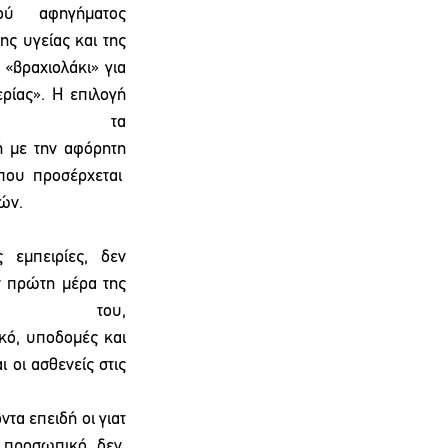
ύ αφηγήματος 
ς υγείας και της 
βραχιολάκι» για 
ρίας». Η επιλογή 
ό τα 
 με την αφόρητη 
που  προσέρχεται  
ών.  
εμπειρίες, δεν 
ν πρώτη μέρα της 
υ, 
κό, υποδομές και 
 οι ασθενείς στις 
τα επειδή οι γιατ
  προσωπικό  δεν  