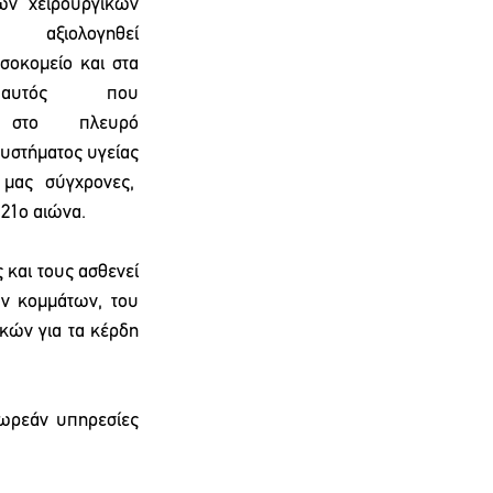
των  χειρουργικών 
ηθεί 
σοκομείο και στα 
υτός που 
στο πλευρό 
συστήματος υγείας
μας  σύγχρονες,  
21ο αιώνα. 
και τους ασθενεί 
ν κομμάτων, του 
κών για τα κέρδη 
ωρεάν υπηρεσίες 