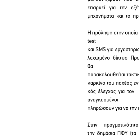
επαρκεί  για  την  εξ
μηχανήματα  και  το  π
Η πρόληψη στην οποία 
test 
και SMS για εργαστηρι
λεχωμένο  δίκτυο  Πρωτ
θα 
παρακολουθείται τακτικ
καρκίνο του παχέος εν
κός έλεγχος για τον  
αναγκασμέν
πληρώσουν για να την κ
Στην πραγματικότη
την δημόσια ΠΦΥ (τα 