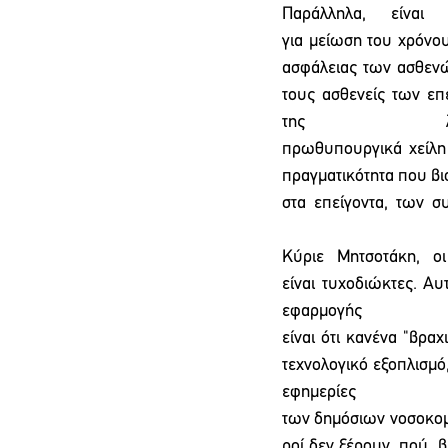
Παράλληλα, είναι
για μείωση του χρόνου
ασφάλειας των ασθενώ
τους ασθενείς των επε
της λέ
πρωθυπουργικά χείλη 
πραγματικότητα που βιώ
στα  επείγοντα,  των  
Κύριε Μητσοτάκη, οι
είναι τυχοδιώκτες. Αυ
εφα
είναι ότι κανένα "βρα
τεχνολογικό εξοπλισμό,
εφημερίες 
των δημόσιων νοσοκομε
ροί δεν ξέρουν  πού  βρ