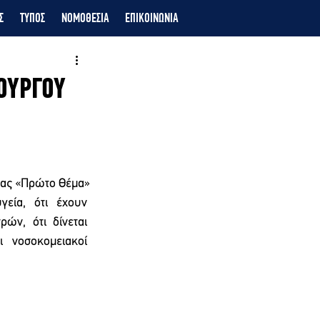
Σ
ΤΥΠΟΣ
ΝΟΜΟΘΕΣΙΑ
ΕΠΙΚΟΙΝΩΝΙΑ
ΟΥΡΓΟΥ
ίδας «Πρώτο Θέμα»
εία,  ότι  έχουν  
ν,  ότι  δίνεται  
  νοσοκομειακοί  