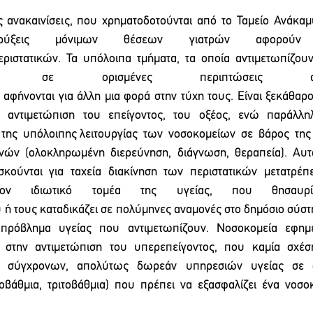
 ανακαινίσεις, που χρηματοδοτούνται από το Ταμείο Ανάκαμ
ηρύξεις μόνιμων θέσεων γιατρών αφορούν
ιστατικών.  Τα  υπόλοιπα  τμήματα,  τα  οποία  αντιμετωπίζουν
ορισμένες περιπτώσεις ακρ
αφήνονται για άλλη μια φορά στην τύχη τους. Είναι ξεκάθαρο
ν αντιμετώπιση του επείγοντος, του οξέος, ενώ παράλληλ
της  υπόλοιπης λειτουργίας  των  νοσοκομείων  σε  βάρος  της
νών  (ολοκληρωμένη  διερεύνηση,  διάγνωση,  θεραπεία).  Αυτό
ασκούνται  για  ταχεία  διακίνηση  των  περιστατικών  μετατρέπει
ν  ιδιωτικό  τομέα  της  υγείας,  που  θησαυρίζ
υ ή τους καταδικάζει σε πολύμηνες αναμονές στο δημόσιο σύστη
 πρόβλημα  υγείας  που  αντιμετωπίζουν.  Νοσοκομεία  εφημε
  στην  αντιμετώπιση  του  υπερεπείγοντος,  που  καμία  σχέση
  σύγχρονων,  απολύτως  δωρεάν  υπηρεσιών  υγείας  σε  όλ
άθμια,  τριτοβάθμια)  που  πρέπει  να  εξασφαλίζει  ένα  νοσοκ