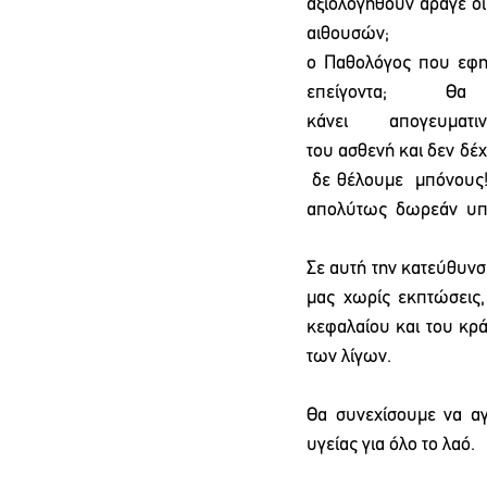
αξιολογηθούν άραγε οι 
αιθουσ
ο Παθολόγος που εφημε
επείγοντα; 
κάνει απογευμα
του ασθενή και δεν δέχ
 δε θέλουμε  μπόνους!
απολύτως  δωρεάν  υπη
Σε αυτή την κατεύθυνσ
μας χωρίς εκπτώσεις,
κεφαλαίου και του κρά
των λίγων. 
Θα συνεχίσουμε να α
υγείας για όλο το λαό.