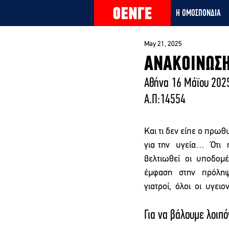
Η ΟΜΟΣΠΟΝΔΙΑ
May 21, 2025
ΑΝΑΚΟΙΝΩΣΗ
Αθήνα 16 Μάϊου 202
Α.Π:14554
Και τι δεν είπε ο πρω
για την  υγεία…  Ότι  
βελτιωθεί  οι  υποδομές
έμφαση  στην  πρόληψη
γιατροί,  όλοι  οι  υγειο
Για να βάλουμε λοιπό