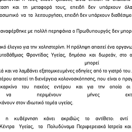
έταση  και  τη  μεταφορά  τους,  επειδή  δεν  υπάρχουν  όλα 
ροσωπικό  να  τα  λειτουργήσει, επειδή δεν υπάρχουν διαθέσιμες
αναφέρθηκε με πολλή περηφάνια ο Πρωθυπουργός δεν μπορεί 
ακό έλεγχο για την χοληστερίνη. Η πρόληψη απαιτεί ένα οργα
οβάθμιας  Φροντίδας  Υγείας,  δημόσιο  και  δωρεάν,  στο  οπ
 μπορεί ν
ά και να λαμβάνει εξατομικευμένες οδηγίες από το γιατρό του.
τέρου απαιτεί τη διενέργεια κολονοσκόπησης, που είναι ο πρα
καρκίνο  του  παχέος  εντέρου  και  για  την  οποία  οι  
οι  να  περιμένουν  μήνες  εκ
άνουν στον ιδιωτικό τομέα υγείας.
τα η κυβέρνηση κάνει ακριβώς το αντίθετο: αντί 
Κέντρα  Υγείας,  τα  Πολυδύναμα Περιφερειακά Ιατρεία και 