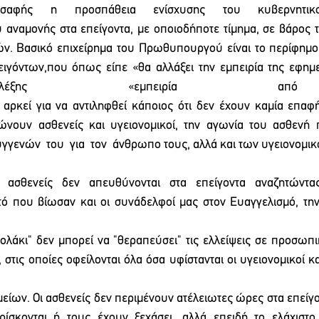
 σαφής η προσπάθεια ενίσχυσης του κυβερνητικο
 αναμονής στα επείγοντα, με οποιοδήποτε τίμημα, σε βάρος τη
ν. Βασικό επιχείρημα του Πρωθυπουργού είναι το περίφημο «
ιγόντων,που όπως είπε «θα αλλάξει την εμπειρία της εφημε
ξης «εμπειρία απ
αρκεί για να αντιληφθεί κάποιος ότι δεν έχουν καμία επαφή
νουν  ασθενείς  και  υγειονομικοί,  την  αγωνία  του  ασθενή  
συγγενών  του  για  τον  άνθρωπο τους, αλλά και των υγειονομικ
 ασθενείς δεν απευθύνονται στα επείγοντα αναζητώντας 
τό που βίωσαν και οι συνάδελφοί μας στον Ευαγγελισμό, τη
ρμογής το
χιολάκι" δεν μπορεί να "θεραπεύσει" τις ελλείψεις σε προσωπι
 στις οποίες οφείλονται όλα όσα υφίστανται οι υγειονομικοί και
ίων. Οι ασθενείς δεν περιμένουν ατέλειωτες ώρες στα επείγον
ίσκονται  ή  τους  έχουν  ξεχάσει,  αλλά  επειδή  το  ελάχιστο