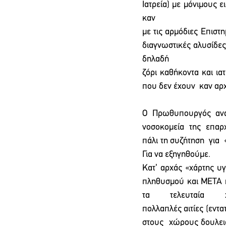
Ιατρεία) με μόνιμους ε
καν συνεν
με τις αρμόδιες Επιστη
διαγνωστικές αλυσίδες
δηλα
ζόρι καθήκοντα και ια
που δεν έχουν  καν αρχ
Ο Πρωθυπουργός αναφ
νοσοκομεία  της  επαρχί
πάλι τη συζήτηση  για
Για να εξηγηθούμε. 
Κατ’ αρχάς «χάρτης υ
πληθυσμού και ΜΕΤΑ η 
τα τελευταία 
πολλαπλές αιτίες (εντατ
στους  χώρους δουλειά,