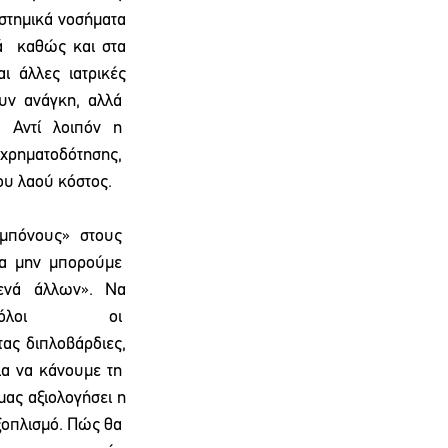
τημικά νοσήματα  
ά  καθώς και στα 
 άλλες ιατρικές 
υν  ανάγκη,  αλλά  
Αντί  λοιπόν  η  
χρηματοδότησης,  
 του λαού κόστος.
«μπόνους»  στους  
α  μην  μπορούμε  
νά άλλων». Να 
λοι  οι  
ας διπλοβάρδιες, 
 να κάνουμε τη  
ας αξιολογήσει η 
ξοπλισμό. Πώς θα 