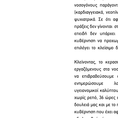
νοσογόνους  παράγοντε
(καρδιαγγειακά, νεοπλ
ψυχιατρικά. Σε ότι α
πράξεις δεν γίνονται  σ
επειδή  δεν  υπάρχει  
κυβέρνηση  να  προχωρή
επιλέγει  το  κλείσιμο 
Κλείνοντας,  το  κερασ
εργαζόμενους  στα  νοσο
να επιβραβεύσουμε 
ενημερώσουμ
υγειονομικοί καλύπτου
χωρίς ρεπό, 36 ώρες 
δουλειά μας και με το
κυβέρνηση που έχει αφ