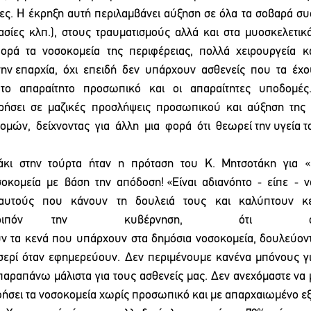
ς. Η έκρηξη αυτή περιλαμβάνει αύξηση σε όλα τα σοβαρά συσ
ασίες κλπ.), στους τραυματισμούς αλλά και στα μυοσκελετικ
φορά τα νοσοκομεία της περιφέρειας, πολλά χειρουργεία και
την επαρχία,  όχι  επειδή  δεν  υπάρχουν  ασθενείς  που  τα  έχο
το  απαραίτητο  προσωπικό  και  οι  απαραίτητες  υποδομές.  
σει  σε  μαζικές  προσλήψεις  προσωπικού  και  αύξηση  της  
 δομών,  δείχνοντας  για  άλλη  μια  φορά  ότι  θεωρεί την υγεία
άκι  στην  τούρτα  ήταν  η  πρόταση  του  Κ.  Μητσοτάκη  για  
κομεία  με  βάση  την  απόδοση! «Είναι  αδιανόητο  ‐  είπε  ‐  ν
αυτούς που κάνουν τη δουλειά τους και καλύπτουν κε
ε λοιπόν την  κυβέρνηση,  ότι  ό
ν τα κενά που υπάρχουν στα δημόσια νοσοκομεία, δουλεύοντ
σερί όταν εφημερεύουν. Δεν περιμένουμε κανένα μπόνους για
 παραπάνω μάλιστα για τους ασθενείς μας. Δεν ανεχόμαστε να μ
ήσει τα νοσοκομεία χωρίς προσωπικό και με απαρχαιωμένο ε