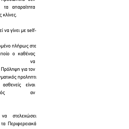
 τα  απαραίτητα  
 κλίνες. 
να γίνει με self‐
νωμένο πλήρως στε
οίο  ο  καθένας  
α  
 Πρόληψη για τον 
γματικός προληπτι
ασθενείς  είναι  
τός  αν  
να στελεχώσει 
τα Περιφερειακά 