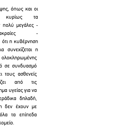
ψης, όπως και οι 
 κυρίως τα 
  πολύ  μεγάλες  ‐
αίες ‐ 
 ότι η κυβέρνηση 
α συνεχίζεται η 
  ολοκληρωμένης  
  σε  συνδυασμό  
  τους  ασθενείς  
ει  από  τις  
μα υγείας για να 
ράδικα  δηλαδή,  
  δεν  έχουν  με  
α  τα  επίπεδα  
ομείο.  