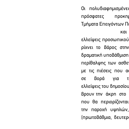
Οι  πολυδιαφημισμένες
πρόσφατες προκ
Τμήματα Επειγόντων Περ
  και σε 
ελλείψεις προσωπικού 
ρίχνει το βάρος στη
δραματική υποβάθμιση 
περίθαλψης  των  ασθε
με  τις  πιέσεις  που  
σε  βορά  για  το
ελλείψεις του δημοσίο
βρουν την  άκρη  στο 
που  θα  περιορίζονται
την  παροχή  υψηλών,
(πρωτοβάθμια,  δευτεροβ