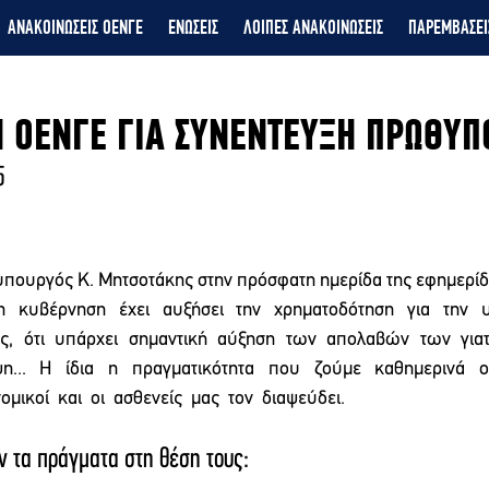
ΑΝΑΚΟΙΝΩΣΕΙΣ ΟΕΝΓΕ
ΕΝΩΣΕΙΣ
ΛΟΙΠΕΣ ΑΝΑΚΟΙΝΩΣΕΙΣ
ΠΑΡΕΜΒΑΣΕΙ
 ΟΕΝΓΕ ΓΙΑ ΣΥΝΕΝΤΕΥΞΗ ΠΡΩΘΥΠ
5 
θυπουργός Κ. Μητσοτάκης στην πρόσφατη ημερίδα της εφημερ
η  κυβέρνηση  έχει  αυξήσει  την  χρηματοδότηση  για  την  υγ
,  ότι  υπάρχει  σημαντική  αύξηση  των  απολαβών  των  γιατρώ
...  Η  ίδια  η  πραγματικότητα  που  ζούμε  καθημερινά  οι
νομικοί  και  οι  ασθενείς  μας  τον  διαψεύδει. 
ν τα πράγματα στη θέση τους: 