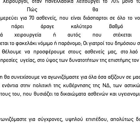
 Χειρουργοί,  όταν  πανελλαδικά  λειτουργεί  το  70%  μόνο  
ών; Πώς θα αξιολογ
ρεύει για 70 ασθενείς, που είναι διάσπαρτοι σε όλο το νο
Θα πάρει άραγε καλύτερο βαθμό α
τινά χειρουργεία ή αυτός που στέκεται 
εται το φακελάκι νόμιμο ή παράνομο; Οι γιατροί του δημόσιου 
 Θέλουμε  να  προσφέρουμε  στους  ασθενείς  μας,  στο λαό  
ρεσίες  υγείας, στο ύψος των δυνατοτήτων της επιστήμης τον 
η θα συνεχίσουμε να αγωνιζόμαστε για όλα όσα αξίζουν σε μας 
 ενάντια στην πολιτική της κυβέρνησης της ΝΔ, των αστικώ
τους του, που θυσιάζει τα δικαιώματα ασθενών και υγειονομι
γωνιζόμαστε για σύγχρονες, υψηλού επιπέδου, απολύτως δ