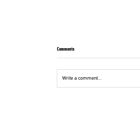
Comments
Write a comment...
ΣΥΛΛΗΠΗΤΗΡΙΟ ΜΗΝΥΜΑ ΤΗΣ ΟΕΝΓΕ ΓΙΑ
ΤΗΝ ΑΠΩΛΕΙΑ ΤΟΥ ΘΕΟΔΩΡΟΥ
ΜΕΓΑΛΟΟΙΚΟΝΟΜΟΥ
ΟΕ
210 52