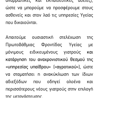
αναρρωτικές και εκπαιδευτικές άδειες), 
ώστε να μπορούμε να προσφέρουμε στους 
ασθενείς και στον λαό τις υπηρεσίες Υγείας 
που δικαιούνται.
Απαιτούμε ουσιαστική στελέχωση της 
Πρωτοβάθμιας Φροντίδας Υγείας με 
μόνιμους ειδικευμένους γιατρούς 
και 
κατάργηση του αναχρονιστικού θεσμού της 
«υπηρεσίας υπαίθρου» («αγροτικού»), 
ώστε 
να σταματήσει η ανακύκλωση των ίδιων 
αδιεξόδων που οδηγεί ολοένα και 
περισσότερους νέους γιατρούς στην επιλογή 
της μετανάστευσης.
Δίνουμε το χέρι σε κάθε συνάδελφο και 
συναδέλφισσα που ορθώνει το ανάστημά του 
απέναντι στη βαρβαρότητα, δεν συμβιβάζεται 
και δεν υποκύπτει σε απειλές και 