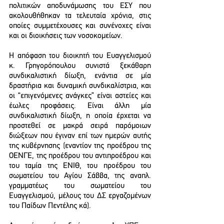
πολιτικών αποδυνάμωσης του ΕΣΥ που 
ακολουθήθηκαν τα τελευταία χρόνια, στις 
οποίες συμμετέχουσες και συνένοχες είναι 
και οι διοικήσεις των νοσοκομείων.
Η απόφαση του διοικητή του Ευαγγελισμού 
κ. Γρηγορόπουλου συνιστά ξεκάθαρη 
συνδικαλιστική δίωξη, ενάντια σε μία 
δραστήρια και δυναμική συνδικαλίστρια, και 
οι “επιγενόμενες ανάγκες” είναι αστείες και 
έωλες προφάσεις. Είναι άλλη μία 
συνδικαλιστική δίωξη, η οποία έρχεται να 
προστεθεί σε μακρά σειρά παρόμοιων 
διώξεων που έγιναν επί των ημερών αυτής 
της κυβέρνησης (εναντίον της προέδρου της 
ΟΕΝΓΕ, της προέδρου του αντιπροέδρου και 
του ταμία της ΕΝΙΘ, του προέδρου του 
σωματείου του Αγίου Σάββα, της αναπλ. 
γραμματέως του σωματείου του 
Ευαγγελισμού, μέλους του ΔΣ εργαζομένων 
του Παίδων Πεντέλης κά).