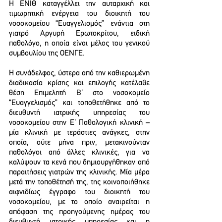
Η ΕΝΙΘ καταγγέλλει την αυταρχική και 
τιμωρητική ενέργεια του διοικητή του 
νοσοκομείου “Ευαγγελισμός” ενάντια στη 
γιατρό Αργυρή Ερωτοκρίτου, ειδική 
παθολόγο, η οποία είναι μέλος του γενικού 
συμβουλίου της ΟΕΝΓΕ.
Η συνάδελφος, ύστερα από την καθιερωμένη 
διαδικασία κρίσης και επιλογής κατέλαβε 
θέση Επιμελητή Β’ στο νοσοκομείο 
“Ευαγγελισμός” και τοποθετήθηκε από το 
διευθυντή ιατρικής υπηρεσίας του 
νοσοκομείου στην Ε’ Παθολογική κλινική – 
μία κλινική με τεράστιες ανάγκες, στην 
οποία, ούτε μήνα πριν, μετακινούνταν 
παθολόγοι από άλλες κλινικές, για να 
καλύψουν τα κενά που δημιουργήθηκαν από 
παραιτήσεις γιατρών της κλινικής. Μία μέρα 
μετά την τοποθέτησή της, της κοινοποιήθηκε 
αιφνιδίως έγγραφο του διοικητή του 
νοσοκομείου, με το οποίο αναιρείται η 
απόφαση της προηγούμενης ημέρας του 