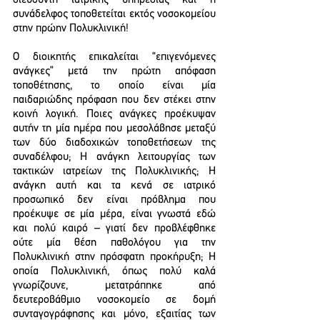
διευθυντή ιατρικής υπηρεσίας και η 
συνάδελφος τοποθετείται εκτός νοσοκομείου 
στην πρώην Πολυκλινική!
Ο διοικητής επικαλείται “επιγενόμενες 
ανάγκες” μετά την πρώτη απόφαση 
τοποθέτησης, το οποίο είναι μία 
παιδαριώδης πρόφαση που δεν στέκει στην 
κοινή λογική. Ποιες ανάγκες προέκυψαν 
αυτήν τη μία ημέρα που μεσολάβησε μεταξύ 
των δύο διαδοχικών τοποθετήσεων της 
συναδέλφου; Η ανάγκη λειτουργίας των 
τακτικών ιατρείων της Πολυκλινικής; Η 
ανάγκη αυτή και τα κενά σε ιατρικό 
προσωπικό δεν είναι πρόβλημα που 
προέκυψε σε μία μέρα, είναι γνωστά εδώ 
και πολύ καιρό – γιατί δεν προβλέφθηκε 
ούτε μία θέση παθολόγου για την 
Πολυκλινική στην πρόσφατη προκήρυξη; Η 
οποία Πολυκλινική, όπως πολύ καλά 
γνωρίζουνε, μετατράπηκε από 
δευτεροβάθμιο νοσοκομείο σε δομή 
συνταγογράφησης και μόνο, εξαιτίας των 