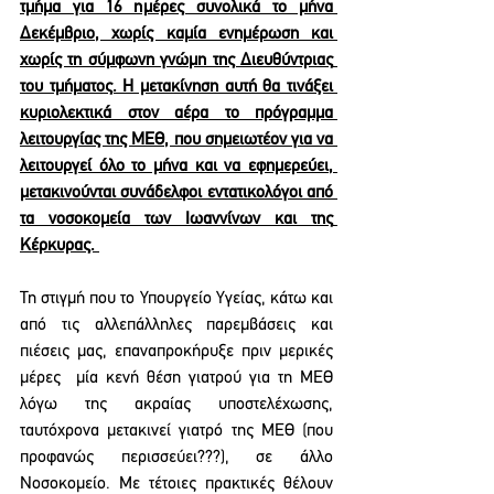
τμήμα για 16 ημέρες συνολικά το μήνα 
Δεκέμβριο, χωρίς καμία ενημέρωση και 
χωρίς τη σύμφωνη γνώμη της Διευθύντριας 
του τμήματος. Η μετακίνηση αυτή θα τινάξει 
κυριολεκτικά στον αέρα το πρόγραμμα 
λειτουργίας της ΜΕΘ, που σημειωτέον για να 
λειτουργεί όλο το μήνα και να εφημερεύει, 
μετακινούνται συνάδελφοι εντατικολόγοι από 
τα νοσοκομεία των Ιωαννίνων και της 
Κέρκυρας. 
Τη στιγμή που το Υπουργείο Υγείας, κάτω και 
από τις αλλεπάλληλες παρεμβάσεις και 
πιέσεις μας, επαναπροκήρυξε πριν μερικές 
μέρες  μία κενή θέση γιατρού για τη ΜΕΘ 
λόγω της ακραίας υποστελέχωσης, 
ταυτόχρονα μετακινεί γιατρό της ΜΕΘ (που 
προφανώς περισσεύει???), σε άλλο 
Νοσοκομείο. Με τέτοιες πρακτικές θέλουν 