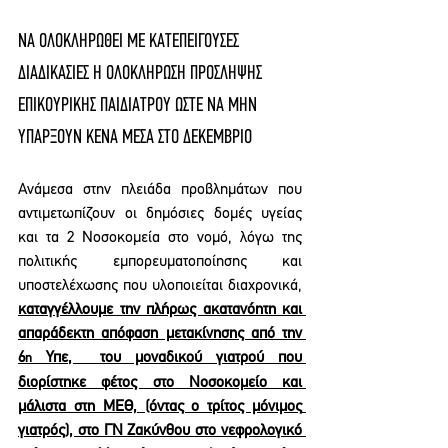
ΝΑ ΟΛΟΚΛΗΡΩΘΕΙ ΜΕ ΚΑΤΕΠΕΙΓΟΥΣΕΣ 
ΔΙΑΔΙΚΑΣΙΕΣ Η ΟΛΟΚΛΗΡΩΣΗ ΠΡΟΣΛΗΨΗΣ 
ΕΠΙΚΟΥΡΙΚΗΣ ΠΑΙΔΙΑΤΡΟΥ ΩΣΤΕ ΝΑ ΜΗΝ 
ΥΠΑΡΞΟΥΝ ΚΕΝΑ ΜΕΣΑ ΣΤΟ ΔΕΚΕΜΒΡΙΟ
Ανάμεσα στην πλειάδα προβλημάτων που 
αντιμετωπίζουν οι δημόσιες δομές υγείας 
και τα 2 Νοσοκομεία στο νομό, λόγω της 
πολιτικής εμπορευματοποίησης και 
υποστελέχωσης που υλοποιείται διαχρονικά, 
καταγγέλλουμε την πλήρως ακατανόητη και 
απαράδεκτη απόφαση μετακίνησης από την 
6
 Υπε,  του μοναδικού γιατρού που 
η
διορίστηκε φέτος στο Νοσοκομείο και 
μάλιστα στη ΜΕΘ, (όντας ο τρίτος μόνιμος 
γιατρός), στο ΓΝ Ζακύνθου στο νεφρολογικό 