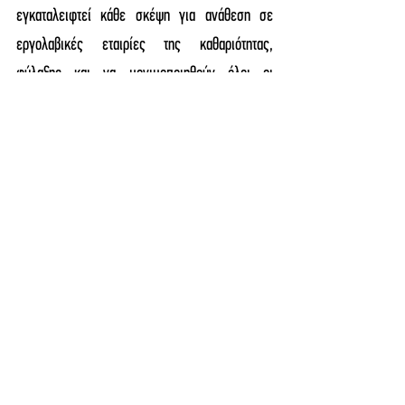
εγκαταλειφτεί κάθε σκέψη για ανάθεση σε 
εργολαβικές εταιρίες της καθαριότητας, 
φύλαξης και να μονιμοποιηθούν όλοι οι 
συμβασιούχοι.
Να ανακαινιστεί ο κτηριακός εξοπλισμός του 
Μαγειρείου και να αντικατασταθούν ορισμένα 
ενεργειακά παλαιά μηχανήματα.  
Να μην απολυθούν οι χιλιάδες συμβασιούχοι 
εργαζόμενοι στις δημόσιες μονάδες υγείας, 
που οι συμβάσεις τους λήγουν στις 30 Ιουνίου 
2023. Να παραταθούν άμεσα οι συμβάσεις τους 
και με νομοθετική ρύθμιση να μονιμοποιηθούν 