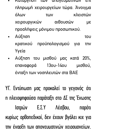
Κατάργηση των απογευματινών επί 
πληρωμή χειρουργείων τώρα. Άνοιγμα 
όλων των κλειστών 
χειρουργικών αιθουσών με 
προσλήψεις μόνιμου προσωπικού. 
Αύξηση του 
κρατικού προϋπολογισμού για την 
Υγεία  
Αύξηση του μισθού μας κατά 20%, 
επαναφορά 13ου-14ου μισθού, 
ένταξη των νοσηλευτών στα ΒΑΕ 
ΥΓ. Εντύπωση μας προκαλεί το γεγονός ότι 
η πλειοψηφούσα παράταξη στο ΔΣ της Ένωσης 
 Ιατρών Ε.Σ.Υ Λέσβου, παρότι 
κυρίως ορθοπεδικοί, δεν έχουν βγάλει κιχ για 
την έναρξη των απογευματινών χειρουργείων. 