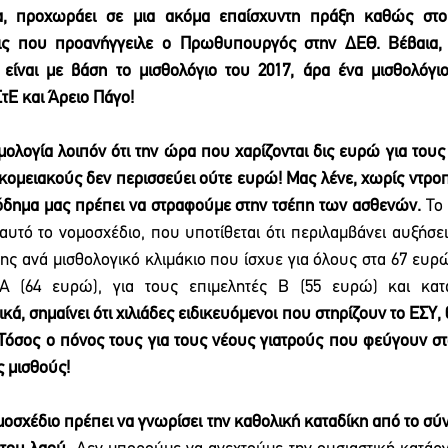
α, προχωράει σε μια ακόμα επαίσχυντη πράξη καθώς στο ί
εις που προανήγγειλε ο Πρωθυπουργός στην ΔΕΘ. Βέβαια, 
 είναι με βάση το μισθολόγιο του 2017, άρα ένα μισθολόγιο
τΕ και Άρειο Πάγο! 
μολογία λοιπόν ότι την ώρα που χαρίζονται δις ευρώ για τους 
οκομειακούς δεν περισσεύει ούτε ευρώ! Μας λένε, χωρίς ντροπή
σόδημα μας πρέπει να στραφούμε στην τσέπη των ασθενών.
 Το
ε αυτό το νομοσχέδιο, που υποτίθεται ότι περιλαμβάνει αυξήσε
ς ανά μισθολογικό κλιμάκιο που ίσχυε για όλους στα 67 ευρ
 Α (64 ευρώ), για τους επιμελητές Β (55 ευρώ) και κατά
κά, σημαίνει ότι χιλιάδες ειδικευόμενοι που στηρίζουν το ΕΣΥ, 
Τόσος ο πόνος τους για τους νέους γιατρούς που φεύγουν στ
 μισθούς! 
μοσχέδιο πρέπει να γνωρίσει την καθολική καταδίκη από το σύν