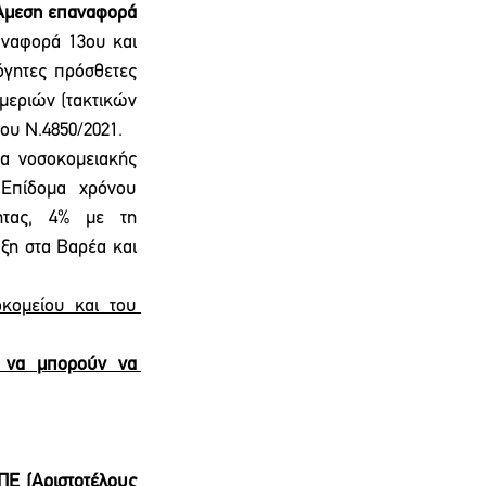
Άμεση επαναφορά 
ναφορά 13ου και 
γητες πρόσθετες 
εριών (τακτικών 
του Ν.4850/2021.
α νοσοκομειακής 
 Επίδομα χρόνου 
ητας, 4% με τη 
η στα Βαρέα και 
ομείου και του 
α να μπορούν να 
ΠΕ (Αριστοτέλους 