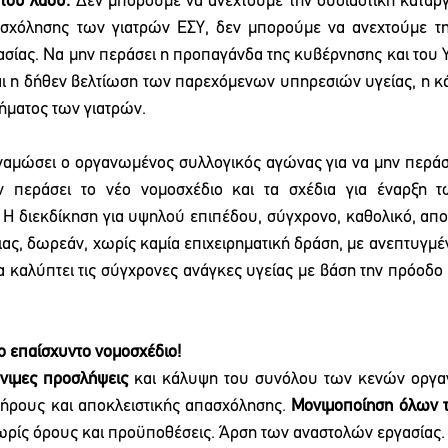
του λαού.
 Δεν μπορούμε να ανεχτούμε την ουσιαστική κατάρ
ασχόλησης των γιατρών ΕΣΥ, δεν μπορούμε να ανεχτούμε τη
σίας. Να μην περάσει η προπαγάνδα της κυβέρνησης και του 
αι η δήθεν βελτίωση των παρεχόμενων υπηρεσιών υγείας, η 
ήματος των γιατρών. 
ναμώσει ο οργανωμένος συλλογικός αγώνας για να μην περάσο
ν περάσει το νέο νομοσχέδιο και τα σχέδια για έναρξη τ
 Η διεκδίκηση για υψηλού επιπέδου, σύγχρονο, καθολικό, αποκ
ας, δωρεάν, χωρίς καμία επιχειρηματική δράση, με ανεπτυγμένο
α καλύπτει τις σύγχρονες ανάγκες υγείας με βάση την πρόοδο τ
ο επαίσχυντο νομοσχέδιο!
νιμες προσλήψεις
 και κάλυψη του συνόλου των κενών οργα
λήρους και αποκλειστικής απασχόλησης. 
Μονιμοποίηση όλων 
ρίς όρους και προϋποθέσεις. Άρση των αναστολών εργασίας.