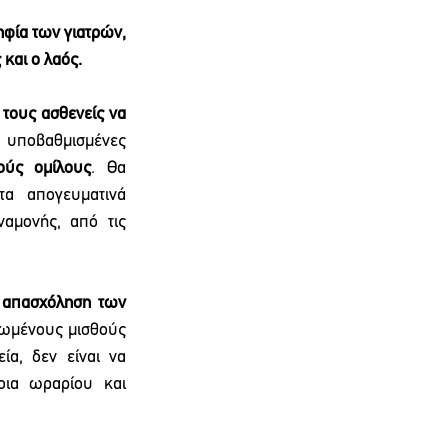
φία των γιατρών, 
και ο λαός. 
τους ασθενείς να 
 υποβαθμισμένες 
ούς ομίλους
. Θα 
α απογευματινά 
αμονής, από τις 
 απασχόληση των 
ωμένους μισθούς 
α, δεν είναι να 
ια ωραρίου και 