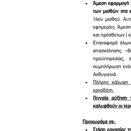
Άμεση εφαρμογή τ
των μισθών στα 
14ου μισθού. Αυ
εφημερίες. Άμεση
και πρόσθετων ) κ
Επαναφορά όλων 
απασχόλησης –βι
προϋπηρεσίας, 
συμπλήρωση ενός 
Ανθυγιεινά.
Πλήρης κάλυψη ε
εργοδότη.
Γενναία αύξηση 
καλυφθούν οι τερ
Προχωράμε σε: 
Στάση εργασίας τ