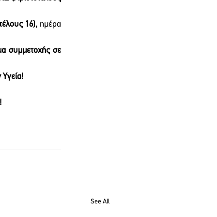
έλους 16), 
ημέρα 
μα συμμετοχής σε 
 Υγεία!
!
See All