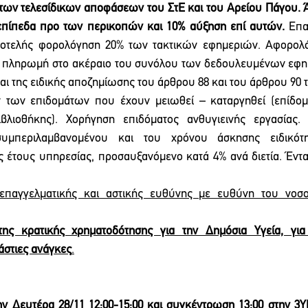
ων τελεσίδικων αποφάσεων του ΣτΕ και του Αρείου Πάγου. 
επίπεδα προ των περικοπών και 10% αύξηση επί αυτών.
 Επα
τοτελής φορολόγηση 20% των τακτικών εφημεριών. Αφορολό
 πληρωμή στο ακέραιο του συνόλου των δεδουλευμένων εφημ
αι της ειδικής αποζημίωσης του άρθρου 88 και του άρθρου 90 
των επιδομάτων που έχουν μειωθεί – καταργηθεί (επίδομ
βλιοθήκης). Χορήγηση επιδόματος ανθυγιεινής εργασίας.
συμπεριλαμβανομένου και του χρόνου άσκησης ειδικότ
έτους υπηρεσίας, προσαυξανόμενο κατά 4% ανά διετία. Ένταξ
παγγελματικής και αστικής ευθύνης με ευθύνη του νοσοκ
της κρατικής χρηματοδότησης για την Δημόσια Υγεία, γι
άστιες ανάγκες
.
ην Δευτέρα 28/11 12:00-15:00 και συγκέντρωση 13:00 στην 3Υ