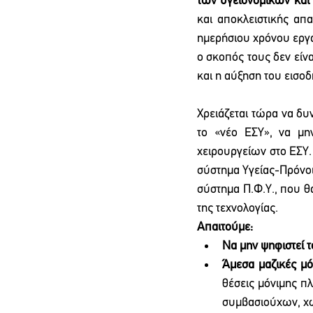
των υγειονομικών και 
και αποκλειστικής απ
ημερήσιου χρόνου εργα
ο σκοπός τους δεν είν
και η αύξηση του εισοδ
Χρειάζεται τώρα να δυ
το «νέο ΕΣΥ», να μη
χειρουργείων στο ΕΣΥ.
σύστημα Υγείας-Πρόνοι
σύστημα Π.Φ.Υ., που θ
της τεχνολογίας.
Απαιτούμε:
Να μην ψηφιστεί τ
Άμεσα μαζικές μό
θέσεις μόνιμης π
συμβασιούχων, χω