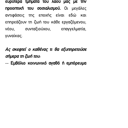
ευρύτερα τμήματα του λαού μας με την 
προοπτική του σοσιαλισμού.
 Οι μεγάλες 
αντιφάσεις της εποχής είναι εδώ και 
επηρεάζουν τη ζωή του κάθε εργαζόμενου, 
νέου, συνταξιούχου, επαγγελματία, 
γυναίκας.
Ας σκεφτεί ο καθένας τι θα εξυπηρετούσε 
σήμερα τη ζωή του:
-- 
Εμβόλιο κοινωνικό αγαθό ή εμπόρευμα
που θα πουλιέται και θα παράγεται "όσο και 
όταν" με βάση το κέρδος;
-- 
Ενιαίος κρατικός φορέας 
κοινωνικοποιημένης φαρμακοβιομηχανίας ή 
καπιταλιστική εγχώρια φαρμακοβιομηχανία
που δεν έχει ούτε γραμμή παραγωγής 
εμβολίου, αφού τόσο καιρό ήταν 
προσανατολισμένη μόνο στο φάρμακο που 
έφερνε κέρδη και εξαγωγές;