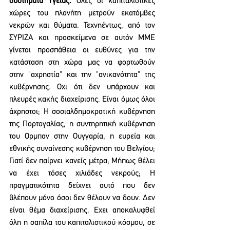
συστήματα Υγείας.
 Ολες οι καπιταλιστικές 
χώρες του πλανήτη μετρούν εκατόμβες 
νεκρών και θύματα. Τεχνηέντως, από τον 
ΣΥΡΙΖΑ και προσκείμενα σε αυτόν ΜΜΕ 
γίνεται προσπάθεια οι ευθύνες για την 
κατάσταση στη χώρα μας να φορτωθούν 
στην "αχρηστία" και την "ανικανότητα" της 
κυβέρνησης. Οχι ότι δεν υπάρχουν και 
πλευρές κακής διαχείρισης. Είναι όμως όλοι 
άχρηστοι; Η σοσιαλδημοκρατική κυβέρνηση 
της Πορτογαλίας, η συντηρητική κυβέρνηση 
του Ορμπαν στην Ουγγαρία, η ευρεία και 
εθνικής συναίνεσης κυβέρνηση του Βελγίου; 
Γιατί δεν παίρνει κανείς μέτρα; Μήπως θέλει 
να έχει τόσες χιλιάδες νεκρούς; Η 
πραγματικότητα δείχνει αυτό που δεν 
βλέπουν μόνο όσοι δεν θέλουν να δουν. Δεν 
είναι θέμα διαχείρισης. Εχει αποκαλυφθεί 
όλη η σαπίλα του καπιταλιστικού κόσμου, σε 