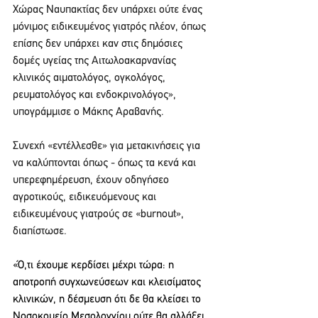
Χώρας Ναυπακτίας δεν υπάρχει ούτε ένας  
μόνιμος ειδικευμένος γιατρός πλέον, όπως 
επίσης δεν υπάρχει καν στις δημόσιες 
δομές υγείας της Αιτωλοακαρνανίας 
κλινικός αιματολόγος, ογκολόγος, 
ρευματολόγος και ενδοκρινολόγος», 
υπογράμμισε ο Μάκης Αραβανής.
Συνεχή «εντέλλεσθε» για μετακινήσεις για 
να καλύπτονται όπως - όπως τα κενά και  
υπερεφημέρευση, έχουν οδηγήσεο 
αγροτικούς, ειδικευόμενους και 
ειδικευμένους γιατρούς σε «burnout», 
διαπίστωσε. 
«Ό,τι έχουμε κερδίσει μέχρι τώρα: η 
αποτροπή συγχωνεύσεων και κλεισίματος 
κλινικών, η δέσμευση ότι δε θα κλείσει το 
Νοσοκομείο Μεσολογγίου ούτε θα αλλάξει 