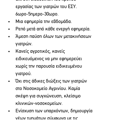
εργασίας των γιατρών του ΕΣΥ. 
6ωρο-5ημερο-30ωρο.
Μια εφημερία την εβδομάδα.
Ρεπό μετά από κάθε ενεργή εφημερία.
Άμεση παύση όλων των μετακινήσεων 
γιατρών.
Κανείς αγροτικός, κανείς 
ειδικευόμενος να μην εφημερεύει 
χωρίς την παρουσία ειδικευμένου 
γιατρού.
Όχι στις άδικες διώξεις των γιατρών 
στο Νοσοκομείο Αγρινίου. Καμία 
σκέψη για συγχώνευση, κλείσιμο 
κλινικών-νοσοκομείων.
Ενίσχυση των υπαρχόντων, δημιουργία 
νέων τμημάτων σύμφωνα με τις 
ανάγκες(π.χ. αιμοδυναμικό κ.α.), 
αναβάθμιση υλικοτεχνικής υποδομής 