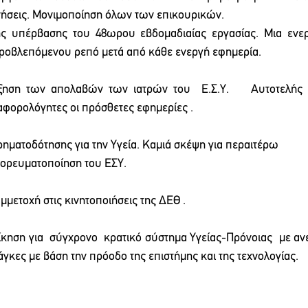
νήσεις. Μονιμοποίηση όλων των επικουρικών. 
ς υπέρβασης του 48ωρου εβδομαδιαίας εργασίας. Μια ενερ
ροβλεπόμενου ρεπό μετά από κάθε ενεργή εφημερία.  
ξηση των απολαβών των ιατρών του  Ε.Σ.Υ.    Αυτοτελής 
αφορολόγητες οι πρόσθετες εφημερίες .
ρηματοδότησης για την Υγεία. Καμιά σκέψη για περαιτέρω 
πορευματοποίηση του ΕΣΥ.
μμετοχή στις κινητοποιήσεις της ΔΕΘ .
κηση για  σύγχρονο  κρατικό σύστημα Υγείας-Πρόνοιας  με ανε
άγκες με βάση την πρόοδο της επιστήμης και της τεχνολογίας.