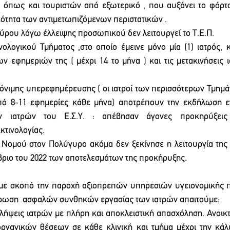
 όπως και τουριστών από εξωτερικό , που αυξάνει το φόρτο
κότητα των αντιμετωπιζόμενων περιστατικών .
ρου λόγω έλλειψης προσωπικού δεν λειτουργεί το Τ.Ε.Π.
νολογικού Τμήματος ,στο οποίο έμεινε μόνο μία (1) ιατρός, κ
 εφημεριών της ( μέχρι 14 το μήνα ) και τις μετακινήσεις 
μόνιμης υπερεφημέρευσης ( οι ιατροί των περισσότερων Τμημά
ό 8-11 εφημερίες κάθε μήνα) αποτρέπουν την εκδήλωση εν
 ιατρών του Ε.Σ.Υ. : απέβησαν άγονες προκηρύξεις 
κτινολογίας.
Νομού στον Πολύγυρο ακόμα δεν ξεκίνησε η λειτουργία της Τ
βριο του 2022 των αποτελεσμάτων της προκήρυξης.
με σκοπό την παροχή αξιοπρεπών υπηρεσιών υγειονομικής π
χύρωση  ασφαλών συνθηκών εργασίας των ιατρών απαιτούμε:
λήψεις ιατρών με πλήρη και αποκλειστική απασχόληση. Ανοικ
γανικών θέσεων σε κάθε κλινική και τμήμα μέχρι την κάλυ