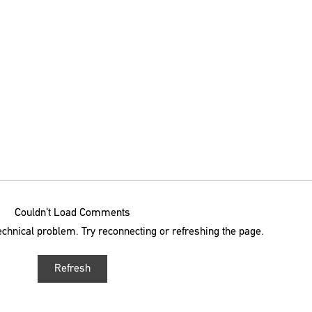
Couldn’t Load Comments
technical problem. Try reconnecting or refreshing the page.
Refresh
ΑΔΕΔΥ: ΣΤΑΣΗ ΕΡΓΑΣΙΑΣ ΤΡΙΤΗ 14/7 ΑΠΟ
ΔΑΣ: Ο
ΤΙΣ 11:00 ΕΩΣ ΤΗ ΛΗΞΗ ΒΑΡΔΙΑΣ
ΑΠΟ ΤΙ
ΒΑΡΔΙ