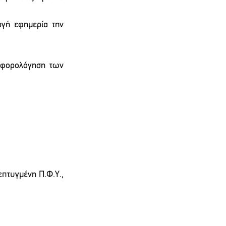
γή εφημερία την 
φορολόγηση των 
πτυγμένη Π.Φ.Υ., 