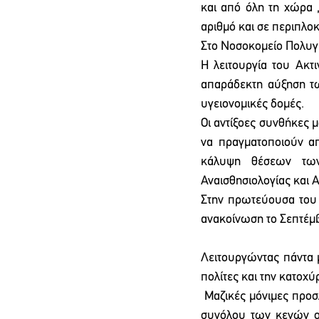
και από όλη τη χώρα ,
αριθμό και σε περιπλο
Στο Νοσοκομείο Πολυγύ
Η λειτουργία του Ακτι
απαράδεκτη αύξηση των
υγειονομικές δομές.
Οι αντίξοες συνθήκες 
να πραγματοποιούν απ
κάλυψη θέσεων των
Αναισθησιολογίας και Α
Στην πρωτεύουσα του 
ανακοίνωση το Σεπτέμ
Λειτουργώντας πάντα 
πολίτες και την κατο
 Μαζικές μόνιμες προσ
συνόλου των κενών ορ