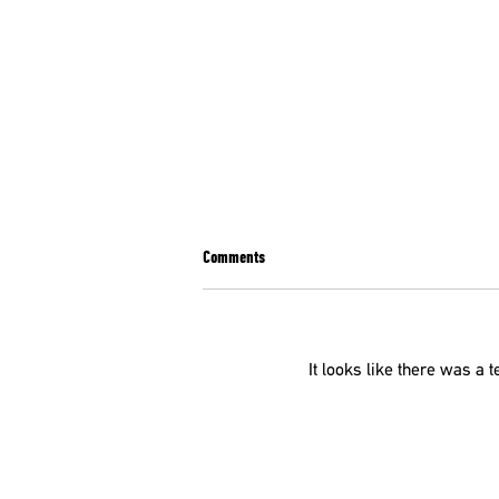
Comments
It looks like there was a 
ΕΝΩΤΙΚΟ ΚΙΝΗΜΑ ΓΙΑ ΤΗΝ ΑΝΑΤΡΟΠΗ:
ΠΡΑΞΙΚΟΠΗΜΑ ΣΤΟΝ ΠΑΝΕΛΛΗΝΙΟ
ΙΑΤΡΙΚΟ ΣΥΛΛΟΓΟ !