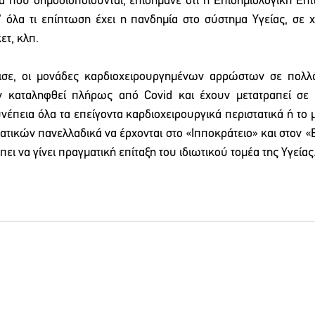
ία που δημοσιοποιούνται, επισήμανε ότι η Επιδημιολογική Επι
 όλα τι επίπτωση έχει η πανδημία στο σύστημα Υγείας, σε χ
τ, κλπ.
ισε, οι μονάδες καρδιοχειρουργημένων αρρώστων σε πολλά
ν καταληφθεί πλήρως από Covid και έχουν μετατραπεί σε 
νέπεια όλα τα επείγοντα καρδιοχειρουργικά περιστατικά ή το 
ατικών πανελλαδικά να έρχονται στο «Ιπποκράτειο» και στον «Ε
πει να γίνει πραγματική επίταξη του ιδιωτικού τομέα της Υγείας